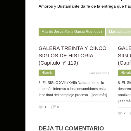
Amorós y Bustamante da fe de la entrega que hace
Más de Jesús María García Rodriguez
Más acerca de
GALERA TREINTA Y CINCO
GALE
SIGLOS DE HISTORIA
SIGL
(Capítulo nº 119)
(Capí
Historia
Histori
2 meses atrás
8. EL SIGLO XVIII (XVIII) Naturalmente, lo
8. EL SI
que más interesa a los consumidores es la
despren
fase final del complejo proceso
... [leer más]
analizad
[leer má
1
0
2
DEJA TU COMENTARIO