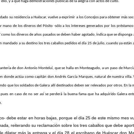
ello, y a que haga demostraciones públicas de la alegría con actos de culto.
adado su residencia a Huéscar, vuelve a exprimir a los Concejos para obtener más so
ar mano de los dineros del Pósito -sólo a los intereses generados por los préstamos
 como los dineros de años pasados se deben haber agotado, indica que se disponga
 mandado a su destino los tres caballos pedidos el día 25 de julio, cuando ya están 
fantería de don Antonio Monteluí, que se halla en Monteagudo, a un paso de Murcia
n donde actúa como capitán don Andrés García Marques, natural de nuestra villa. 
rdando que los soldados de Galera allí destinados deben ser relevados por otros. En la
o, pues en caso de no ser así se perderá la buena fama que ha adquirido Galera ent
n.
os- debe estar en horas bajas, porque el día 25 de este mismo mes v
nada, reiterando su reclamación sobre los tres caballos que debe aport
e dilatar más la entrega y el día 28 el escribano de Huéscar don M