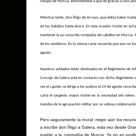
Obispo de Murcia, exhortándole a que dé gracias a Dios por 
Mientras tanto, don Íñigo de Arroyo, que debía haber trasl
de los habidos hasta ahora. En esta ocasión insiste en ech
mantener la ya conocida compañía de caballos en Murcia. Y
de los venideros. En la misma carta recuerda que aún no han
agosto.
Nuestros soldados están destinados en el Regimiento de In
Concejo de Galera está en contacto con dicho Regimiento e
vez el capitán se dirige a los Justicia el 24 de agosto reco
carta el sargento mayor insiste en la necesidad del relev
mandos de la agrupación militar por su valiosa colaboració
Pero seguramente la moral -mejor aún los recurs
a escribir don Íñigo a Galera, esta vez desde Gra
pueblo a la compañía de Murcia. Ya no es posibl