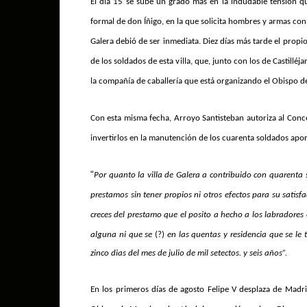
El día 15 se sube un grado más en la indudable tensión que 
formal de don Íñigo, en la que solicita hombres y armas con
Galera debió de ser inmediata. Diez días más tarde el propio
de los soldados de esta villa, que, junto con los de Castillé
la compañía de caballería que está organizando el Obispo d
Con esta misma fecha, Arroyo Santisteban autoriza al Conce
invertirlos en la manutención de los cuarenta soldados apo
“
Por quanto la villa de Galera a contribuido con quarenta 
prestamos sin tener propios ni otros efectos para su satisf
creces del prestamo que el posito a hecho a los labradores 
alguna ni que se
(?)
en las quentas y residencia que se le
zinco dias del mes de julio de mil setectos. y seis años”.
En los primeros días de agosto Felipe V desplaza de Madri