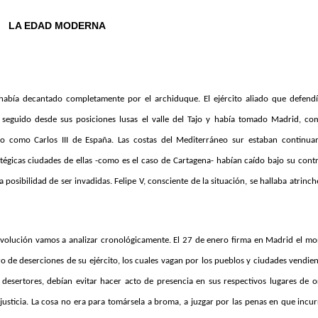
LA EDAD MODERNA
había decantado completamente por el archiduque. El ejército aliado que defendí
 seguido desde sus posiciones lusas el valle del Tajo y había tomado Madrid, co
do como Carlos III de España. Las costas del Mediterráneo sur estaban continua
icas ciudades de ellas -como es el caso de Cartagena- habían caído bajo su contr
posibilidad de ser invadidas. Felipe V, consciente de la situación, se hallaba atrinc
a evolución vamos a analizar cronológicamente.
El 27 de enero firma en Madrid el m
 de deserciones de su ejército, los cuales vagan por los pueblos y ciudades vendie
 desertores, debían evitar hacer acto de presencia en sus respectivos lugares de o
sticia. La cosa no era para tomársela a broma, a juzgar por las penas en que incur