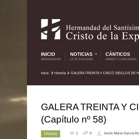
INICIO
NOTICIAS
CÁNTICOS
BIENVENIDOS
LA ACTUALIDAD
HIMNO Y CANCIONES
Inicio
Historia
GALERA TREINTA Y CINCO SIEGLOS DE HIS
GALERA TREINTA Y C
(Capítulo nº 58)
1
0
Jesús María García Ro
Historia