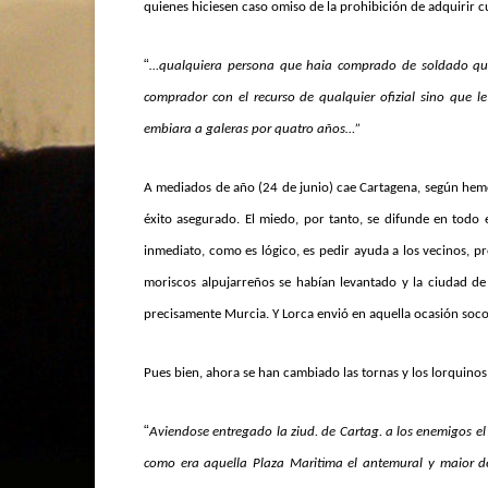
quienes hiciesen caso omiso de la prohibición de adquirir c
“
…qualquiera persona que haia comprado de soldado qualqu
comprador con el recurso de qualquier ofizial sino que l
embiara a galeras por quatro años…”
A mediados de año (24 de junio) cae Cartagena, según hem
éxito asegurado. El miedo, por tanto, se difunde en todo e
inmediato, como es lógico, es pedir ayuda a los vecinos, 
moriscos alpujarreños se habían levantado y la ciudad de 
precisamente Murcia. Y Lorca envió en aquella ocasión soco
Pues bien, ahora se han cambiado las tornas y los lorquinos
“
Aviendose entregado la ziud. de Cartag. a los enemigos el 
como era aquella Plaza Maritima el antemural y maior de