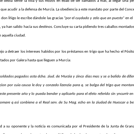
debía sentir la villa y sus mozos en edad de ser llamados a filas, al llegar una pe
 que acudir a la defensa de Murcia. La obediencia a este mandato por parte del Conc
 don Íñigo le escribe dándole las gracias “
por el cuydado y zelo que an puesto”
en el
jar, ya han salido hacia sus destinos. Concluye su carta pidiendo tres caballos montado
e aquella ciudad.
jo a detraer los intereses habidos por los préstamos en trigo que ha hecho el Pósit
rtados por Galera hasta que lleguen a Murcia:
soldados pagados asta dcha. ziud. de Murzia y zinco dias mas y se a balido de dife
acion por cuia causa le doy y conzedo lizenzia para q. se balga del trigo que montar
este presente año y lo pueda bender y aplicarlo para el efeto referido sin yncurrir e
 tomare q asi conbiene a el Real serv. de Su Mag. echo en la ziudad de Huescar a be
d a su oponente y la noticia es comunicada por el Presidente de la Junta de Gran