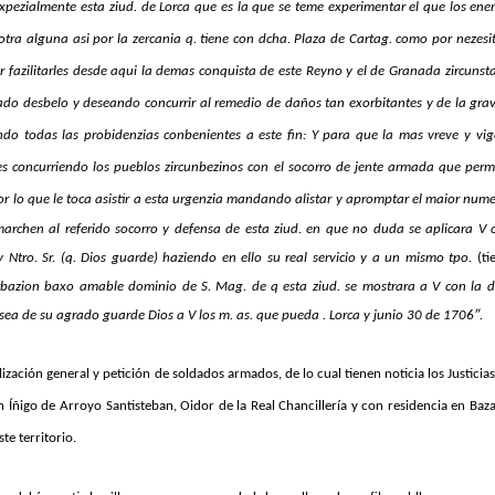
expezialmente esta ziud. de Lorca que es la que se teme experimentar el que los en
tra alguna asi por la zercania q. tiene con dcha. Plaza de Cartag. como por nezesi
r fazilitarles desde aqui la demas conquista de este Reyno y el de Granada zircunst
uado desbelo y deseando concurrir al remedio de daños tan exorbitantes y de la gr
do todas las probidenzias conbenientes a este fin: Y para que la mas vreve y vi
s concurriendo los pueblos zircunbezinos con el socorro de jente armada que perm
por lo que le toca asistir a esta urgenzia mandando alistar y apromptar el maior num
marchen al referido socorro y defensa de esta ziud. en que no duda se aplicara V 
y Ntro. Sr. (q. Dios guarde) haziendo en ello su real servicio y a un mismo tpo.
(t
erbazion baxo amable dominio de S. Mag. de q esta ziud. se mostrara a V con la 
sea de su agrado guarde Dios a V los m. as. que pueda . Lorca y junio 30 de 1706″.
ización general y petición de soldados armados, de lo cual tienen noticia los Justicias
don Íñigo de Arroyo Santisteban, Oidor de la Real Chancillería y con residencia en Baz
e territorio.