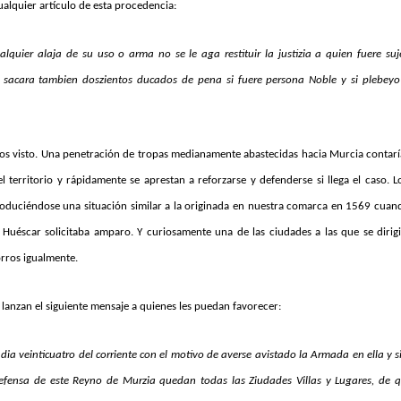
ualquier artículo de esta procedencia:
ier alaja de su uso o arma no se le aga restituir la justizia a quien fuere suj
e sacara tambien doszientos ducados de pena si fuere persona Noble y si plebeyo
os visto. Una penetración de tropas medianamente abastecidas hacia Murcia contar
l territorio y rápidamente se aprestan a reforzarse y defenderse si llega el caso. 
produciéndose una situación similar a la originada en nuestra comarca en 1569 cuan
Huéscar solicitaba amparo. Y curiosamente una de las ciudades a las que se dirig
rros igualmente.
 lanzan el siguiente mensaje a quienes les puedan favorecer:
dia veinticuatro del corriente con el motivo de averse avistado la Armada en ella y 
fensa de este Reyno de Murzia quedan todas las Ziudades Villas y Lugares, de q