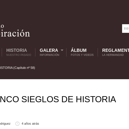
HISTORIA
GALERA
ÁLBUM
REGLAMEN
NUESTRO PASADO
INFORMACIÓN
FOTOS Y VIDEOS
LA HERMANDAD
TORIA (Capítulo nº 58)
INCO SIEGLOS DE HISTORIA
driguez
4 años atrás