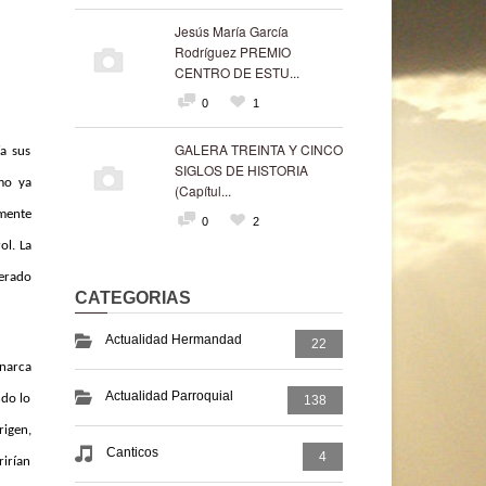
Jesús María García
Rodríguez PREMIO
CENTRO DE ESTU...
0
1
GALERA TREINTA Y CINCO
a sus
SIGLOS DE HISTORIA
mo ya
(Capítul...
mente
0
2
ol. La
herado
CATEGORIAS
Actualidad Hermandad
22
onarca
Actualidad Parroquial
ndo lo
138
rigen,
Canticos
4
rirían