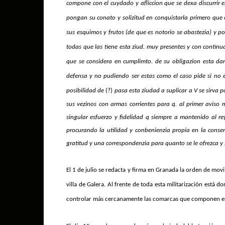
compone con el cuydado y afliccion que se dexa discurrir 
pongan su conato y solizitud en conquistarla primero que o
sus esquimos y frutos (de que es notorio se abastezia) y po
todas que las tiene esta ziud. muy presentes y con contin
que se considera en cumplimto. de su obligazion esta dan
defensa y no pudiendo ser estas como el caso pide si no e
posibilidad de
(?)
pasa esta ziudad a suplicar a V se sirva 
sus vezinos con armas corrientes para q. al primer aviso 
singular esfuerzo y fidelidad q siempre a mantenido al re
procurando la utilidad y conbenienzia propia en la cons
gratitud y una correspondenzia para quanto se le ofrezca y 
El 1 de julio se redacta y firma en Granada la orden de movil
villa de Galera. Al frente de toda esta militarización está 
controlar más cercanamente las comarcas que componen est