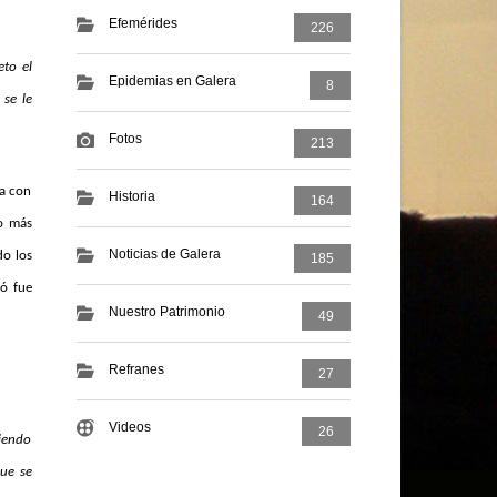
Efemérides
226
eto el
Epidemias en Galera
8
 se le
Fotos
213
ía con
Historia
164
Lo más
Noticias de Galera
do los
185
ió fue
Nuestro Patrimonio
49
Refranes
27
Videos
26
siendo
ue se