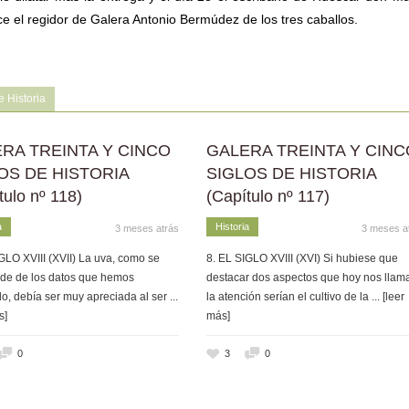
 el regidor de Galera Antonio Bermúdez de los tres caballos.
 Historia
RA TREINTA Y CINCO
GALERA TREINTA Y CINC
OS DE HISTORIA
SIGLOS DE HISTORIA
tulo nº 118)
(Capítulo nº 117)
a
Historia
3 meses atrás
3 meses a
GLO XVIII (XVII) La uva, como se
8. EL SIGLO XVIII (XVI) Si hubiese que
de de los datos que hemos
destacar dos aspectos que hoy nos llam
o, debía ser muy apreciada al ser
...
la atención serían el cultivo de la
... [leer
s]
más]
0
3
0