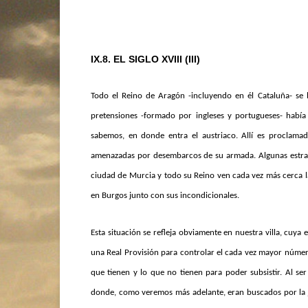
IX.8. EL SIGLO XVIII (III)
Todo el Reino de Aragón -incluyendo en él Cataluña- se 
pretensiones -formado por ingleses y portugueses- había
sabemos, en donde entra el austriaco. Allí es proclama
amenazadas por desembarcos de su armada. Algunas estratég
ciudad de Murcia y todo su Reino ven cada vez más cerca la 
en Burgos junto con sus incondicionales.
Esta situación se refleja obviamente en nuestra villa, cuy
una Real Provisión para controlar el cada vez mayor número
que tienen y lo que no tienen para poder subsistir. Al ser
donde, como veremos más adelante, eran buscados por la ju