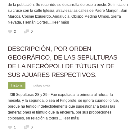
de la población. Su recorrido se desarrolla de este a oeste. Se inicia en
su cruce con la calle Iglesia, atraviesa las calles de Padre Manjón, San
Marcos, Cosme Izquierdo, Andalucía, Obispo Medina Olmos, Sierra
Nevada, Hernán Cortés,
... [leer más]
2
0
DESCRIPCIÓN, POR ORDEN
GEOGRÁFICO, DE LAS SEPULTURAS
DE LA NECRÓPOLI DE TÚTUGI Y DE
SUS AJUARES RESPECTIVOS.
Historia
9 años atrás
XIII Sepulturas 28 y 29.- Fue expoliada la primera al roturar la
meseta, y la segunda, o sea el Pingorote, se ignora cuándo lo fue,
porque ha tenido indefectiblemente que sugestionar a todas las
generaciones el túmulo que la encierra, por sus proporciones
colosales, en relación a todos
... [leer más]
1
0