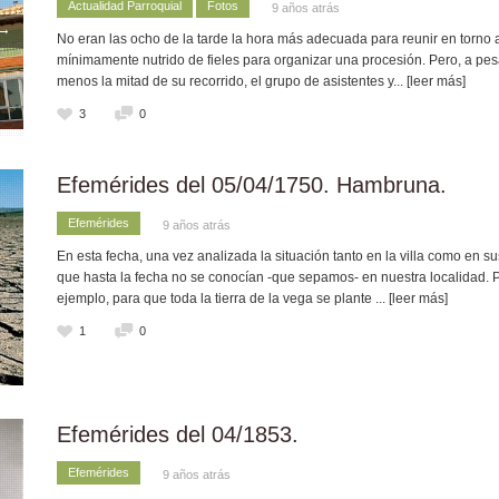
Actualidad Parroquial
Fotos
9 años atrás
→
No eran las ocho de la tarde la hora más adecuada para reunir en torno 
mínimamente nutrido de fieles para organizar una procesión. Pero, a pes
menos la mitad de su recorrido, el grupo de asistentes y
... [leer más]
3
0
Efemérides del 05/04/1750. Hambruna.
Efemérides
9 años atrás
En esta fecha, una vez analizada la situación tanto en la villa como en s
que hasta la fecha no se conocían -que sepamos- en nuestra localidad. 
ejemplo, para que toda la tierra de la vega se plante
... [leer más]
1
0
Efemérides del 04/1853.
Efemérides
9 años atrás