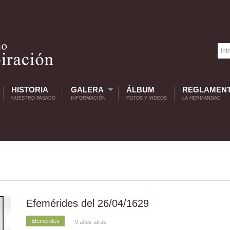
HISTORIA
GALERA
ÁLBUM
REGLAMEN
NUESTRO PASADO
INFORMACIÓN
FOTOS Y VIDEOS
LA HERMANDAD
Efemérides del 26/04/1629
Efemérides
9 años atrás