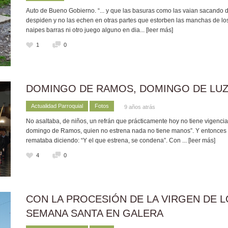
Auto de Bueno Gobierno. “... y que las basuras como las vaian sacando de 
despiden y no las echen en otras partes que estorben las manchas de los s
naipes barras ni otro juego alguno en dia
... [leer más]
1
0
DOMINGO DE RAMOS, DOMINGO DE LU
Actualidad Parroquial
Fotos
9 años atrás
No asaltaba, de niños, un refrán que prácticamente hoy no tiene vigencia
domingo de Ramos, quien no estrena nada no tiene manos”. Y entonces v
remataba diciendo: “Y el que estrena, se condena”. Con
... [leer más]
4
0
CON LA PROCESIÓN DE LA VIRGEN DE 
SEMANA SANTA EN GALERA