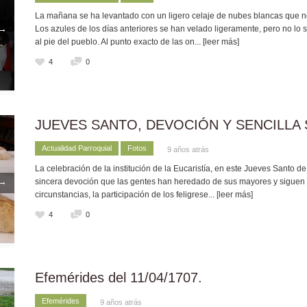
La mañana se ha levantado con un ligero celaje de nubes blancas que no
→
Los azules de los días anteriores se han velado ligeramente, pero no lo s
al pie del pueblo. Al punto exacto de las on
... [leer más]
4
0
JUEVES SANTO, DEVOCIÓN Y SENCILLA
Actualidad Parroquial
Fotos
9 años atrás
La celebración de la institución de la Eucaristía, en este Jueves Santo d
→
sincera devoción que las gentes han heredado de sus mayores y siguen cu
circunstancias, la participación de los feligrese
... [leer más]
4
0
Efemérides del 11/04/1707.
Efemérides
9 años atrás