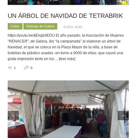
UN ÁRBOL DE NAVIDAD DE TETRABRIK
Fotos
Noticias de Galera
8 años atrás
https://youtu.be/IjEirgb4EDU El año pasado, la Asociación de Mujeres
“RENACER”, de Galera, dio “la campanada” al elaborar un árbol de
Navidad, el que se coloca en la Plaza Mayor de la villa, a base de
botellas de plástico usadas -en torno a 9000 de ellas- que causó una
grata impresión tanto en los
... [leer más]
1
0
←
→