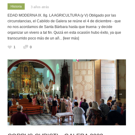
Historia
3 años atrás
EDAD MODERNA IX. 8g. LA AGRICULTURA (y V) Obligado por las
circunstancias, el Cabildo de Galera se reúne el 4 de diciembre - que
no nos acordamos de Santa Bárbara hasta que truena- y decide
organizar un vivero a tal fin. Quizá en esta ocasión hubo éxito, ya que
transcurrido poco más de un añ
... [leer más]
1
0
←
→