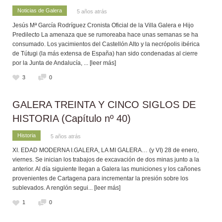
Noticias de Galera
5 años atrás
Jesús Mª García Rodríguez Cronista Oficial de la Villa Galera e Hijo
Predilecto La amenaza que se rumoreaba hace unas semanas se ha
consumado. Los yacimientos del Castellón Alto y la necrópolis ibérica
de Tútugi (la más extensa de España) han sido condenadas al cierre
por la Junta de Andalucía,
... [leer más]
3
0
GALERA TREINTA Y CINCO SIGLOS DE
HISTORIA (Capítulo nº 40)
Historia
5 años atrás
XI. EDAD MODERNA I.GALERA, LA MI GALERA… (y VI) 28 de enero,
viernes. Se inician los trabajos de excavación de dos minas junto a la
anterior. Al día siguiente llegan a Galera las municiones y los cañones
provenientes de Cartagena para incrementar la presión sobre los
sublevados. A renglón segui
... [leer más]
1
0