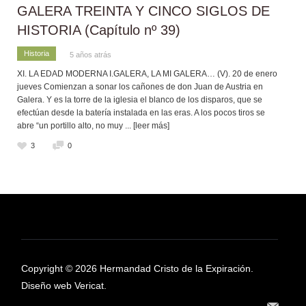
GALERA TREINTA Y CINCO SIGLOS DE
HISTORIA (Capítulo nº 39)
Historia
5 años atrás
XI. LA EDAD MODERNA I.GALERA, LA MI GALERA… (V). 20 de enero
jueves Comienzan a sonar los cañones de don Juan de Austria en
Galera. Y es la torre de la iglesia el blanco de los disparos, que se
efectúan desde la batería instalada en las eras. A los pocos tiros se
abre “un portillo alto, no muy
... [leer más]
3
0
Copyright © 2026 Hermandad Cristo de la Expiración.
Diseño web Vericat.