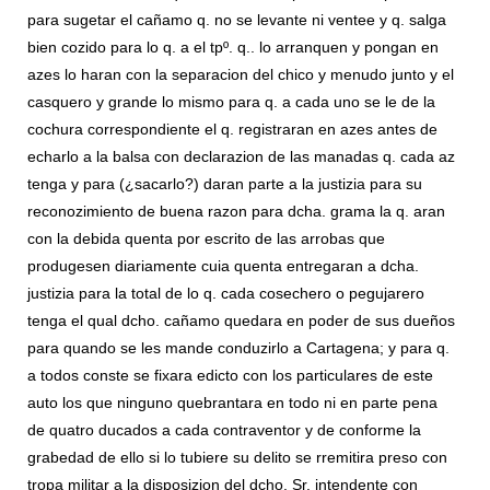
para sugetar el cañamo q. no se levante ni ventee y q. salga
bien cozido para lo q. a el tpº. q.. lo arranquen y pongan en
azes lo haran con la separacion del chico y menudo junto y el
casquero y grande lo mismo para q. a cada uno se le de la
cochura correspondiente el q. registraran en azes antes de
echarlo a la balsa con declarazion de las manadas q. cada az
tenga y para (¿sacarlo?) daran parte a la justizia para su
reconozimiento de buena razon para dcha. grama la q. aran
con la debida quenta por escrito de las arrobas que
produgesen diariamente cuia quenta entregaran a dcha.
justizia para la total de lo q. cada cosechero o pegujarero
tenga el qual dcho. cañamo quedara en poder de sus dueños
para quando se les mande conduzirlo a Cartagena; y para q.
a todos conste se fixara edicto con los particulares de este
auto los que ninguno quebrantara en todo ni en parte pena
de quatro ducados a cada contraventor y de conforme la
grabedad de ello si lo tubiere su delito se rremitira preso con
tropa militar a la disposizion del dcho. Sr. intendente con