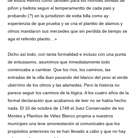
de esttos Reinos como tambien para los monttes simillas de
piñon y bellota segun el temperamentto de cada pais y
probando (?) en la jurisdizion de estta billa como ay
experienzia de que prueba y se cria el planttio de alamos y
olmos mandaron sus merzedes que sin perdida de tiempo se
aga el referido plantio…»
Dicho así todo, con tanta formalidad e incluso con una punta
de entusiasmo, asumimos que inmediatamente todo
comenzaba a cambiar. Que los ríos, los caminos, las
entradas de la villa iban pasando del blanco del yeso al verde
ubérrimo de los olmos y las alamedas. Pero la historia no
parece seguir los caminos de la lógica. A los cuatro años de la
formal declaración que acabamos de leer no se había hecho
nada. El 16 de octubre de 1748 el Juez Conservador de los
Montes y Plantíos de Vélez Blanco propina a nuestros
munícipes una leve amonestación al comunicales que los
propósitos anteriores no se han llevado a cabo y que no hay