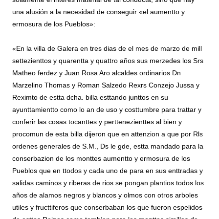
una alusión a la necesidad de conseguir «el aumentto y
ermosura de los Pueblos»:
«En la villa de Galera en tres dias de el mes de marzo de mill
settezienttos y quarentta y quattro años sus merzedes los Srs
Matheo ferdez y Juan Rosa Aro alcaldes ordinarios Dn
Marzelino Thomas y Roman Salzedo Rexrs Conzejo Jussa y
Reximto de estta dcha. billa esttando junttos en su
ayunttamientto como lo an de uso y costtumbre para trattar y
conferir las cosas tocanttes y perttenezienttes al bien y
procomun de esta billa dijeron que en attenzion a que por Rls
ordenes generales de S.M., Ds le gde, estta mandado para la
conserbazion de los monttes aumentto y ermosura de los
Pueblos que en ttodos y cada uno de para en sus enttradas y
salidas caminos y riberas de rios se pongan plantios todos los
años de alamos negros y blancos y olmos con otros arboles
utiles y fructtiferos que conserbaban los que fueron espelidos