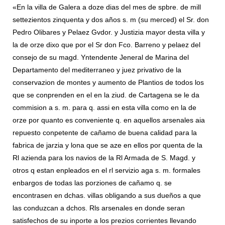
«En la villa de Galera a doze dias del mes de spbre. de mill
settezientos zinquenta y dos años s. m (su merced) el Sr. don
Pedro Olibares y Pelaez Gvdor. y Justizia mayor desta villa y
la de orze dixo que por el Sr don Fco. Barreno y pelaez del
consejo de su magd. Yntendente Jeneral de Marina del
Departamento del mediterraneo y juez privativo de la
conservazion de montes y aumento de Plantios de todos los
que se conprenden en el en la ziud. de Cartagena se le da
commision a s. m. para q. assi en esta villa como en la de
orze por quanto es conveniente q. en aquellos arsenales aia
repuesto conpetente de cañamo de buena calidad para la
fabrica de jarzia y lona que se aze en ellos por quenta de la
Rl azienda para los navios de la Rl Armada de S. Magd. y
otros q estan enpleados en el rl servizio aga s. m. formales
enbargos de todas las porziones de cañamo q. se
encontrasen en dchas. villas obligando a sus dueños a que
las conduzcan a dchos. Rls arsenales en donde seran
satisfechos de su inporte a los prezios corrientes llevando