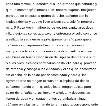
cada uno testim1 q. acredite el n1 de arrobas que conduze y
q. a un mesmo tpº (tiempo) s. m. nonbre sugetos intelijentes
para que se execute la grama de dcho. cañamo con la
linpieza devida y que no lleve aristas para cuio fin nonbre s.
m. a Jº Rosa Aro y matheo perez vezinos capitulares desa
villa a quienes se les aga saver y entregara el sello con q. se
a sellado la seda en este prte. (presente) año para que el
cañamo se q. agramase bien por los agramadores lo
marquen cada az con una marca de dcho. sello y el q. no
estubiese en buena disposizion de linpieza den parte a s. m.
o a los Sres. alcaldes hordinarios desta villa para q. provean
de remedio y castigo a los culpados y el az q. se encontrase
sin el dcho. sello se de por descaminado y para q. los
agramadores no tengan excusa en la linpieza de dchos.
cañamos manda s. m. q. todos los q. tengan balsas para
cozer dcho. cañamo las linpien y arraigan y despues las
llenen de agua y enjuaguen antes de ambalsar ningun
cáñamo en ellas las q han de tener la piedra correspondiente