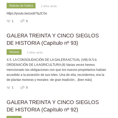
Noticias de Galera
2 años atrás
https://youtu.be/uxdl7lqJC0o
1
0
GALERA TREINTA Y CINCO SIEGLOS
DE HISTORIA (Capítulo nº 93)
Historia
2 años atrás
X.5. LA CONSOLIDACIÓN DE LA GALERA ACTUAL (VIII) IX.5.b.
ORDENACIÓN DE LA AGRICULTURA (II) Varias veces hemos
mencionado las obligaciones con que los nuevos propietarios habían
accedido a la posesión de sus lotes. Una de ella, recordemos, era la
de plantar moreras y morales -de gran tradición
... [leer más]
1
0
GALERA TREINTA Y CINCO SIEGLOS
DE HISTORIA (Capítulo nº 92)