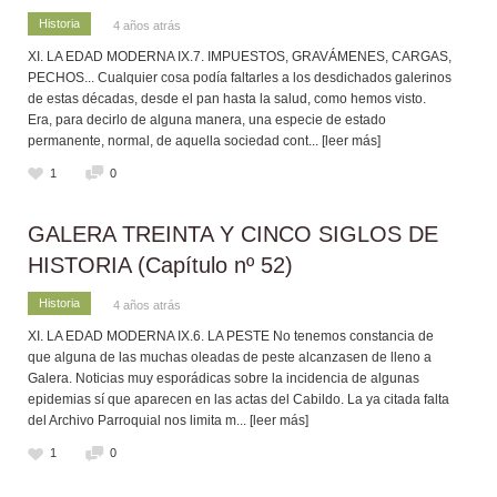
Historia
4 años atrás
XI. LA EDAD MODERNA IX.7. IMPUESTOS, GRAVÁMENES, CARGAS,
PECHOS... Cualquier cosa podía faltarles a los desdichados galerinos
de estas décadas, desde el pan hasta la salud, como hemos visto.
Era, para decirlo de alguna manera, una especie de estado
permanente, normal, de aquella sociedad cont
... [leer más]
1
0
GALERA TREINTA Y CINCO SIGLOS DE
HISTORIA (Capítulo nº 52)
Historia
4 años atrás
XI. LA EDAD MODERNA IX.6. LA PESTE No tenemos constancia de
que alguna de las muchas oleadas de peste alcanzasen de lleno a
Galera. Noticias muy esporádicas sobre la incidencia de algunas
epidemias sí que aparecen en las actas del Cabildo. La ya citada falta
del Archivo Parroquial nos limita m
... [leer más]
1
0