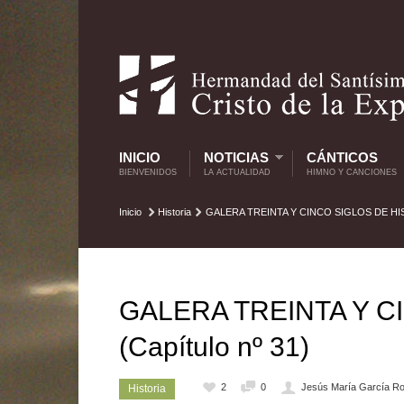
INICIO
NOTICIAS
CÁNTICOS
BIENVENIDOS
LA ACTUALIDAD
HIMNO Y CANCIONES
Inicio
Historia
GALERA TREINTA Y CINCO SIGLOS DE HISTO
GALERA TREINTA Y C
(Capítulo nº 31)
2
0
Jesús María García Ro
Historia