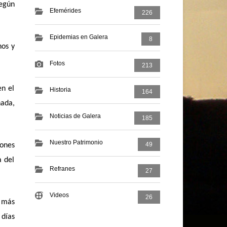
según
Efemérides
226
Epidemias en Galera
8
nos y
Fotos
213
en el
Historia
164
nada,
Noticias de Galera
185
Nuestro Patrimonio
49
iones
a del
Refranes
27
Videos
26
s más
 días