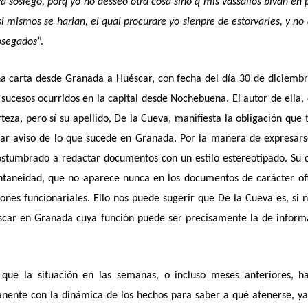
 sosiego, porq yo no desseo otra cosa sino q mis vassallos bivan en 
si mismos se harian, el qual procurare yo sienpre de estorvarles, y no 
sosegados
”.
na carta desde Granada a Huéscar, con fecha del día 30 de diciemb
 sucesos ocurridos en la capital desde Nochebuena. El autor de ella,
eza, pero sí su apellido, De la Cueva, manifiesta la obligación que 
dar aviso de lo que sucede en Granada. Por la manera de expresar
stumbrado a redactar documentos con un estilo estereotipado. Su 
ontaneidad, que no aparece nunca en los documentos de carácter ofi
nones funcionariales. Ello nos puede sugerir que De la Cueva es, si 
scar en Granada cuya función puede ser precisamente la de infor
que la situación en las semanas, o incluso meses anteriores, ha
nente con la dinámica de los hechos para saber a qué atenerse, y