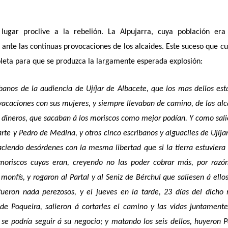
lugar proclive a la rebelión. La Alpujarra, cuya población era 
 ante las continuas provocaciones de los alcaides. Este suceso que c
oleta para que se produzca la largamente esperada explosión:
banos de la audiencia de Ujíjar de Albacete, que los mas dellos es
 vacaciones con sus mujeres, y siempre llevaban de camino, de las alc
 y dineros, que sacaban á los moriscos como mejor podían. Y como sal
te y Pedro de Medina, y otros cinco escribanos y alguaciles de Ujíja
aciendo desórdenes con la mesma libertad que si la tierra estuvier
s moriscos cuyas eran, creyendo no las poder cobrar más, por razó
onfís, y rogaron al Partal y al Seniz de Bérchul que saliesen á ello
 fueron nada perezosos, y el jueves en la tarde, 23 días del dicho
de Poqueira, salieron á cortarles el camino y las vidas juntamente
se podría seguir á su negocio; y matando los seis dellos, huyeron 