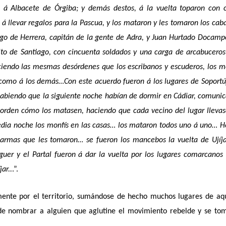
 á Albacete de Órgiba; y demás destos, á la vuelta toparon con 
 llevar regalos para la Pascua, y los mataron y les tomaron los caba
ego de Herrera, capitán de la gente de Adra, y Juan Hurtado Docamp
ito de Santiago, con cincuenta soldados y una carga de arcabucero
ciendo las mesmas desórdenes que los escribanos y escuderos, los m
 como á los demás…Con este acuerdo fueron á los lugares de Soportú
abiendo que la siguiente noche habían de dormir en Cádiar, comuni
 orden cómo los matasen, haciendo que cada vecino del lugar lleva
edia noche los monfís en las casas… los mataron todos uno á uno… 
s armas que les tomaron… se fueron los mancebos la vuelta de Ujíj
uer y el Partal fueron á dar la vuelta por los lugares comarcanos
ar..
.”.
ente por el territorio, sumándose de hecho muchos lugares de aq
e nombrar a alguien que aglutine el movimiento rebelde y se tom