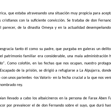
rica, que estaba atravesando una situación muy propicia para acept
 cristianos con la suficiente convicción. Se trataba de don Fernan
al parecer, de la dinastía Omeya y en la actualidad desempeñand
sgracia tanto él como su padre, que purgaba en galeras un delit
 patrimonio familiar era considerable, una mala administración 
do”
. Como colofón, en las fechas que nos ocupan, nuestro protago
scapado de la prisión, se dirigió a refugiarse a La Alpujarra, dond
con unos parientes -los Valorís- en la fecha crucial a la que nos ve
 nombrado rey.
bían llevado a cabo los albaicineros en la persona de Farax Aben F
cor por prevalecer el de don Fernando sobre el suyo, que duró has