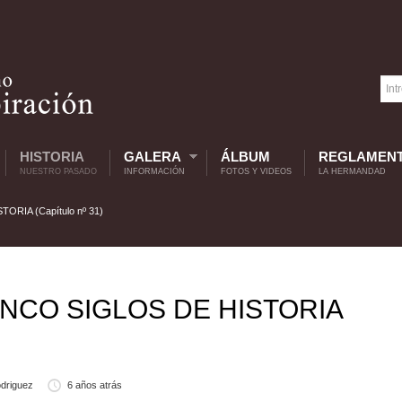
HISTORIA
GALERA
ÁLBUM
REGLAMEN
NUESTRO PASADO
INFORMACIÓN
FOTOS Y VIDEOS
LA HERMANDAD
RIA (Capítulo nº 31)
INCO SIGLOS DE HISTORIA
driguez
6 años atrás