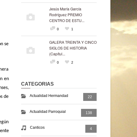
Jesús María García
Rodríguez PREMIO
CENTRO DE ESTU...
0
1
GALERA TREINTA Y CINCO
ón se
SIGLOS DE HISTORIA
(Capítul...
0
2
imera
n en
CATEGORIAS
nses,
Actualidad Hermandad
os de
22
Actualidad Parroquial
138
según
Canticos
4
mente