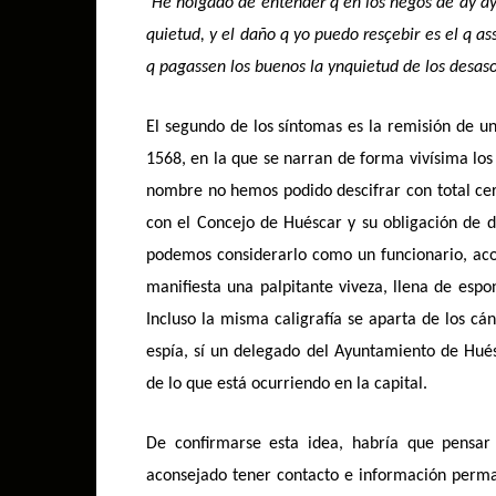
“
He holgado de entender q en los negos de ay aya
quietud, y el daño q yo puedo resçebir es el q as
q pagassen los buenos la ynquietud de los desa
El segundo de los síntomas es la remisión de u
1568, en la que se narran de forma vivísima los
nombre no hemos podido descifrar con total cert
con el Concejo de Huéscar y su obligación de 
podemos considerarlo como un funcionario, aco
manifiesta una palpitante viveza, llena de esp
Incluso la misma caligrafía se aparta de los cá
espía, sí un delegado del Ayuntamiento de Hué
de lo que está ocurriendo en la capital.
De confirmarse esta idea, habría que pensar 
aconsejado tener contacto e información perma