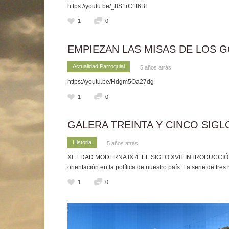
https://youtu.be/_8S1rC1f6BI
1
0
EMPIEZAN LAS MISAS DE LOS G
Actualidad Parroquial
5 años atrás
https://youtu.be/Hdgm5Oa27dg
1
0
GALERA TREINTA Y CINCO SIGLOS
Historia
5 años atrás
XI. EDAD MODERNA IX.4. EL SIGLO XVII. INTRODUCCIÓN (I)
orientación en la política de nuestro país. La serie de tres
1
0