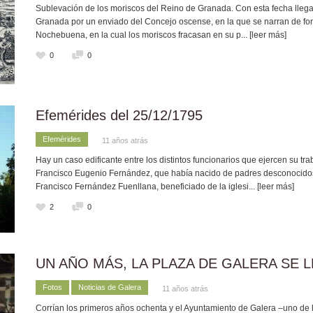
Sublevación de los moriscos del Reino de Granada. Con esta fecha lleg
Granada por un enviado del Concejo oscense, en la que se narran de form
Nochebuena, en la cual los moriscos fracasan en su p
... [leer más]
0
0
Efemérides del 25/12/1795
Efemérides
11 años atrás
Hay un caso edificante entre los distintos funcionarios que ejercen su tra
Francisco Eugenio Fernández, que había nacido de padres desconocidos 
Francisco Fernández Fuenllana, beneficiado de la iglesi
... [leer más]
2
0
UN AÑO MÁS, LA PLAZA DE GALERA SE 
Fotos
Noticias de Galera
11 años atrás
Corrían los primeros años ochenta y el Ayuntamiento de Galera –uno de 