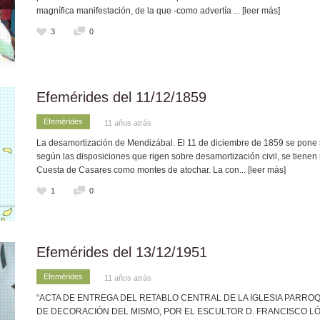
magnífica manifestación, de la que -como advertía
... [leer más]
3
0
Efemérides del 11/12/1859
Efemérides
11 años atrás
La desamortización de Mendizábal. El 11 de diciembre de 1859 se pone 
según las disposiciones que rigen sobre desamortización civil, se tienen no
Cuesta de Casares como montes de atochar. La con
... [leer más]
1
0
Efemérides del 13/12/1951
Efemérides
11 años atrás
“ACTA DE ENTREGA DEL RETABLO CENTRAL DE LA IGLESIA PARRO
DE DECORACIÓN DEL MISMO, POR EL ESCULTOR D. FRANCISCO LÓPEZ B