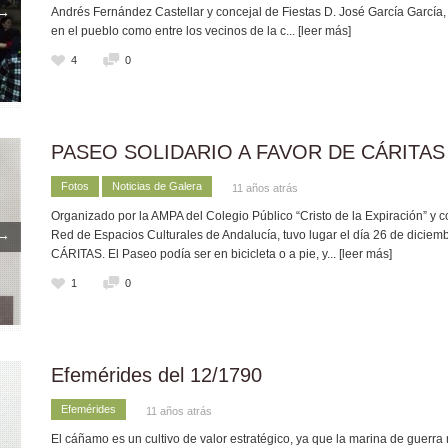
→
Andrés Fernández Castellar y concejal de Fiestas D. José García García, au
en el pueblo como entre los vecinos de la c
... [leer más]
4
0
PASEO SOLIDARIO A FAVOR DE CÁRITAS
Fotos
Noticias de Galera
11 años atrás
Organizado por la AMPA del Colegio Público “Cristo de la Expiración” y c
→
Red de Espacios Culturales de Andalucía, tuvo lugar el día 26 de diciem
CÁRITAS. El Paseo podía ser en bicicleta o a pie, y
... [leer más]
1
0
Efemérides del 12/1790
Efemérides
11 años atrás
El cáñamo es un cultivo de valor estratégico, ya que la marina de guerra 