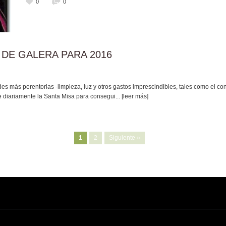
0
0
DE GALERA PARA 2016
s más perentorias -limpieza, luz y otros gastos imprescindibles, tales como el con
ce diariamente la Santa Misa para consegui
... [leer más]
1
2
Siguiente »