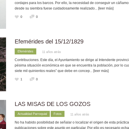
cordajes para los barcos. Por ello, la necesidad de conseguir un cáñamo d
desde su siembra fuese cuidadosamente realizado
... [leer más]
0
0
Efemérides del 15/12/1829
Efemérides
11 años atrás
Contribuciones. Este día, el Ayuntamiento se dirige al Intendente provinc
pésima situación económica en que se encuentra la población, por lo cual s
siete mil quinientos reales” que debe en concep
... [leer más]
1
0
LAS MISAS DE LOS GOZOS
Actualidad Parroquial
Fotos
11 años atrás
No ha habido posibilidad de señalar o localizar el origen de esta práct
→
publicaciones sobre este asunto en particular. Por ello es necesario echa