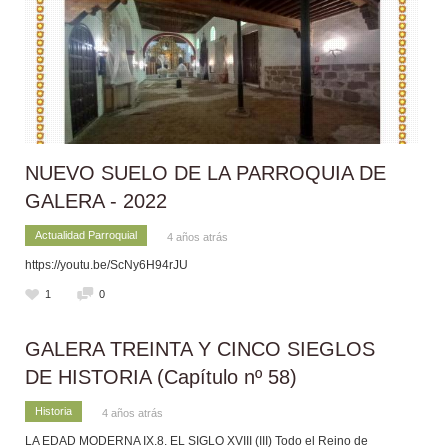
NUEVO SUELO DE LA PARROQUIA DE
GALERA - 2022
Actualidad Parroquial
4 años atrás
https://youtu.be/ScNy6H94rJU
1
0
GALERA TREINTA Y CINCO SIEGLOS
DE HISTORIA (Capítulo nº 58)
Historia
4 años atrás
LA EDAD MODERNA IX.8. EL SIGLO XVIII (III) Todo el Reino de