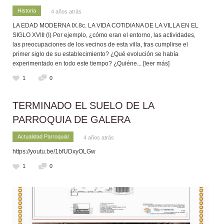
Historia
4 años atrás
LA EDAD MODERNA IX.8c. LA VIDA COTIDIANA DE LA VILLA EN EL
SIGLO XVIII (I) Por ejemplo, ¿cómo eran el entorno, las actividades,
las preocupaciones de los vecinos de esta villa, tras cumplirse el
primer siglo de su establecimiento? ¿Qué evolución se había
experimentado en todo este tiempo? ¿Quiéne
... [leer más]
1
0
TERMINADO EL SUELO DE LA
PARROQUIA DE GALERA
Actualidad Parroquial
4 años atrás
https://youtu.be/1bfUDxyOLGw
1
0