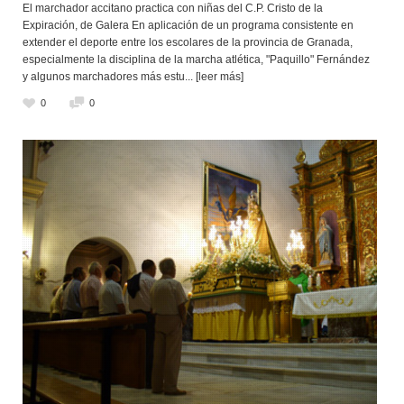
El marchador accitano practica con niñas del C.P. Cristo de la
Expiración, de Galera En aplicación de un programa consistente en
extender el deporte entre los escolares de la provincia de Granada,
especialmente la disciplina de la marcha atlética, "Paquillo" Fernández
y algunos marchadores más estu
... [leer más]
0
0