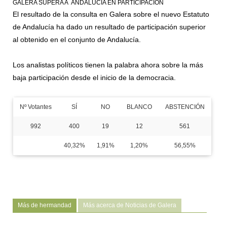
GALERA SUPERA A ANDALUCÍA EN PARTICIPACIÓN
El resultado de la consulta en Galera sobre el nuevo Estatuto
de Andalucía ha dado un resultado de participación superior
al obtenido en el conjunto de Andalucía.
Los analistas políticos tienen la palabra ahora sobre la más
baja participación desde el inicio de la democracia.
Nº Votantes
SÍ
NO
BLANCO
ABSTENCIÓN
992
400
19
12
561
40,32%
1,91%
1,20%
56,55%
Más de hermandad
Más acerca de Noticias de Galera