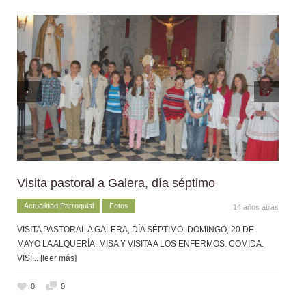
←
→
Visita pastoral a Galera, día séptimo
Actualidad Parroquial
Fotos
14 años atrás
VISITA PASTORAL A GALERA, DÍA SÉPTIMO. DOMINGO, 20 DE
MAYO LA ALQUERÍA: MISA Y VISITA A LOS ENFERMOS. COMIDA.
VISI
... [leer más]
0
0