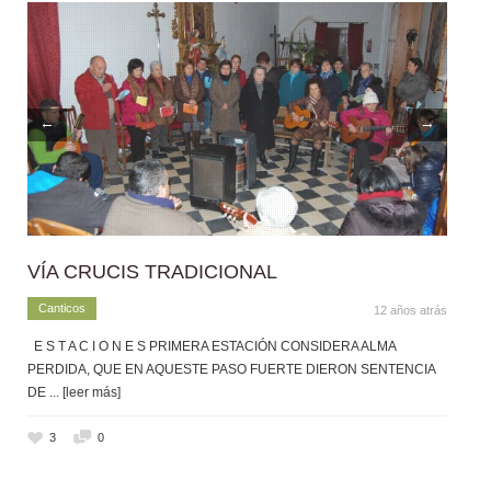
←
→
VÍA CRUCIS TRADICIONAL
Canticos
12 años atrás
E S T A C I O N E S PRIMERA ESTACIÓN CONSIDERA ALMA
PERDIDA, QUE EN AQUESTE PASO FUERTE DIERON SENTENCIA
DE
... [leer más]
3
0