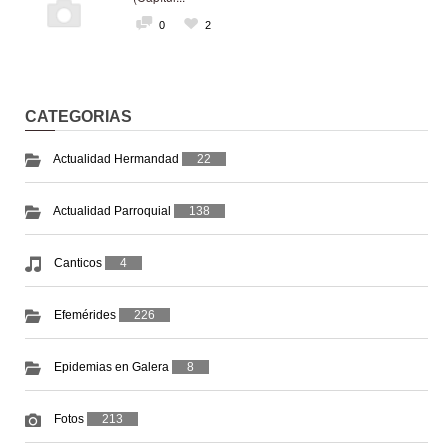
0
2
CATEGORIAS
Actualidad Hermandad
22
Actualidad Parroquial
138
Canticos
4
Efemérides
226
Epidemias en Galera
8
Fotos
213