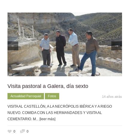
←
→
Visita pastoral a Galera, día sexto
Actualidad Parroquial
Fotos
14 años atrás
VISITA AL CASTELLÓN, A LA NECRÓPOLIS IBÉRICA Y A RIEGO
NUEVO. COMIDA CON LAS HERMANDADES Y VISITA AL
CEMENTARIO. M
... [leer más]
0
0