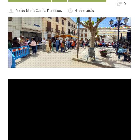
0
Jesús María García Rodriguez
4 años atrás
←
→