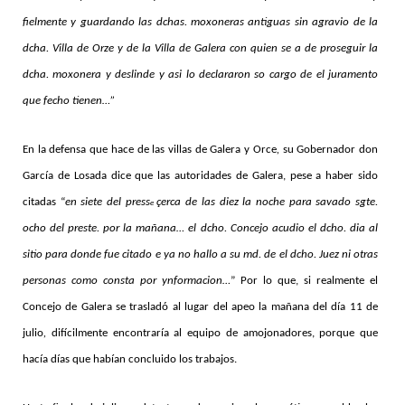
fielmente y guardando las dchas. moxoneras antiguas sin agravio de la
dcha. Villa de Orze y de la Villa de Galera con quien se a de proseguir la
dcha. moxonera y deslinde y asi lo declararon so cargo de el juramento
que fecho tienen…”
En la defensa que hace de las villas de Galera y Orce
,
su Gobernador don
García de Losada dice que las autoridades de Galera, pese a haber sido
citadas “
en siete del press
çerca de las diez la noche
para savado sgte.
e
ocho del preste. por la mañana… el dcho. Concejo acudio el dcho. dia al
sitio para donde fue citado e ya no hallo a su md. de el dcho. Juez ni otras
personas como consta por ynformacion…
” Por lo que, si realmente el
Concejo de Galera se trasladó al lugar del apeo la mañana del día 11 de
julio
,
difícilmente encontraría al equipo de amojonadores, porque que
hacía días que habían concluido los trabajos.