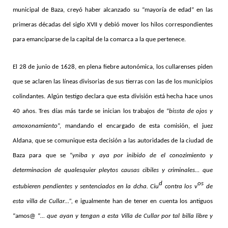
municipal de Baza, creyó haber alcanzado su “mayoría de edad” en las
primeras décadas del siglo XVII y debió mover los hilos correspondientes
para emanciparse de la capital de la comarca a la que pertenece.
El 28 de junio de 1628, en plena fiebre autonómica, los cullarenses piden
que se aclaren las líneas divisorias de sus tierras con las de los municipios
colindantes. Algún testigo declara que esta división está hecha hace unos
40 años. Tres días más tarde se inician los trabajos de “
bissta de ojos y
amoxonamiento
”, mandando el encargado de esta comisión, el juez
Aldana, que se comunique esta decisión a las autoridades de la ciudad de
Baza para que se “
yniba y aya por inibido de el conozimiento y
determinacion de qualesquier pleytos causas cibiles y criminales… que
d
os
estubieren pendientes y sentenciados en la dcha. Ciu
contra los v
de
esta villa de Cullar…”,
e igualmente han de tener en cuenta los antiguos
“amos@ “
… que ayan y tengan a esta Villa de Cullar por tal billa libre y