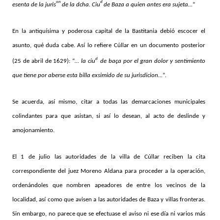
on
d
esenta de la juris
de la dcha. Ciu
de Baza a quien antes era sujeta…
”
En la antiquísima y poderosa capital de la Bastitania debió escocer el
asunto, qué duda cabe. Así lo refiere Cúllar en un documento posterior
d
(25 de abril de 1629): “
… la ciu
de baça por el gran dolor y sentimiento
que tiene por aberse esta billa exsimido de su jurisdicion…
”
.
Se acuerda, así mismo, citar a todas las demarcaciones municipales
colindantes para que asistan, si así lo desean, al acto de deslinde y
amojonamiento.
El 1 de julio las autoridades de la villa de Cúllar reciben la cita
correspondiente del juez Moreno Aldana para proceder a la operación,
ordenándoles que nombren apeadores de entre los vecinos de la
localidad, así como que avisen a las autoridades de Baza y villas fronteras.
Sin embargo, no parece que se efectuase el aviso ni ese día ni varios más