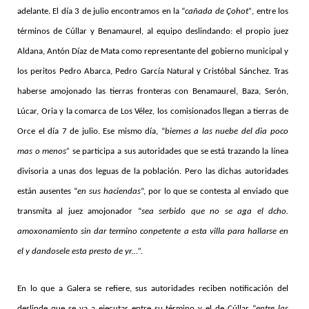
adelante. El día 3 de julio encontramos en la “
cañada de Çohot”
, entre los
términos de Cúllar y Benamaurel, al equipo deslindando: el propio juez
Aldana, Antón Díaz de Mata como representante del gobierno municipal y
los peritos Pedro Abarca, Pedro García Natural y Cristóbal Sánchez. Tras
haberse amojonado las tierras fronteras con Benamaurel, Baza, Serón,
Lúcar, Oria y la comarca de Los Vélez, los comisionados llegan a tierras de
Orce el día 7 de julio. Ese mismo día, “
biernes a las nuebe del dia poco
mas o menos”
se participa a sus autoridades que se está trazando la línea
divisoria a unas dos leguas de la población. Pero las dichas autoridades
están ausentes “
en sus haciendas
”, por lo que se contesta al enviado que
transmita al juez amojonador “
sea serbido que no se aga el dcho.
amoxonamiento sin dar termino conpetente a esta villa para hallarse en
el y dandosele esta presto de yr…”.
En lo que a Galera se refiere, sus autoridades reciben notificación del
deslinde que se va a ejecutar entre su término y el de Cúllar “
entre las