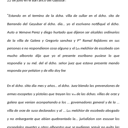
22 de julio en el Barranco del Gayubar:
“
Estando en el termino de la dcha. villa de cullar en el dcho. sito de
Barrando del Gayubar el dcho. día… yo el escrivano notifiqué el dcho.
Auto a Vernave Perez y diego hurtado que dijeron ser alcaldes ordinarios
de la villa de Galera y Gregorio sanchez y Pº
Ramal Rejidores en sus
personas e no respondieron cosa alguna y el L
melchior de escobedo con
do
mucho alboroto dijo que yo el presente escribano pusiese lo que
respondia y su md. del el dcho. señor juez que estava presente mando
responda por petizion y de ello doy fee
En el dcho. sitio dia mes y años… el dcho. Juez biendo las prevenziones de
armas escopetas y pistolas que trayan los v
de las dchas. villas de orze y
os
galera que venian aconpañando a los … governadores general y de la …
villa de orze de suso declarados y al … L
melchior de escobedo abogado
do
y no enbargante que abian quebrantado la… jurisdizion con escusar los
escandalos muertes y otros alborotos que se pudieran seguir no quito las