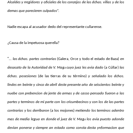
Alcaldes y rregidores y oficiales de los conzejos de las dchas. villas y de los
demas que parecieren culpados
”.
Nadie escapa al acusador dedo del representante cullarense.
¿Causa de la impetuosa querella?
“
… las dchas. partes contrarias
(Galera, Orce y todo el estado de Baza)
en
desacato de la Autoridad de V. Mag
cuyo juez les avia dado
(a Cúllar)
las
d
dchas. posesiones
(de las tierras de su término)
y señalado los dchos.
lindes en beinte y cinco de abril deste presente año de seiscientos beinte y
nuebe con prebencion de jente de armas y de casso pensado fueron a las
partes y terminos de mi parte con los cricumbecinos y con los de las partes
contrarias y los derribaron
(a los mojones)
metiendo los terminos adentro
mas de media legua en donde el juez de V. Mag
los avia puesto adonde
d
devian ponerse y siempre an estado como consta desta ynformacion que