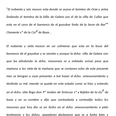
“
El nobenta y seis moxon esta donde se acava el termino de Orze y entra
lindando el termino de la billa de Galera con el de la villa de Cullar que
me
esta en el cavo de el barranco de el gayubar linde de la lavor de Bar
d
Clemente vº
de la Ciu
de Baza…
El nobenta y siete moxon en un colmenar que esta en la boca del
barranco de el gayubar y se renobo y porque la dcha. villa de Galera con
que ba alindando la dcha. moxonera se a enbiado avisar para que
mañana a las siete de la mañana que se contaran ocho de este presente
mes
se bengan a ayar presentes a ber hazer el dcho. amoxonamiento y
deslinde su md. mando se quede en este estado como se hizo
y estando
d
en el dcho. sitio llego don Pº
Jordan
de Tortossa vº
y Rejidor de la ciu
de
baza y en su nombre y dijo que contradezia y contradijo todos los
moxones que hoy dia se an fecho en el dcho. amoxonamiento e pido
testimonio y los dchos. apeadores declararon que se a fecho bien y