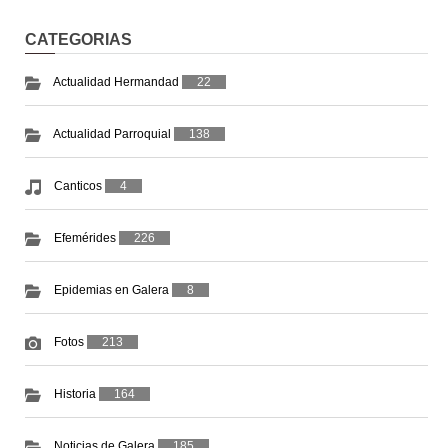
CATEGORIAS
Actualidad Hermandad
22
Actualidad Parroquial
138
Canticos
4
Efemérides
226
Epidemias en Galera
8
Fotos
213
Historia
164
Noticias de Galera
185