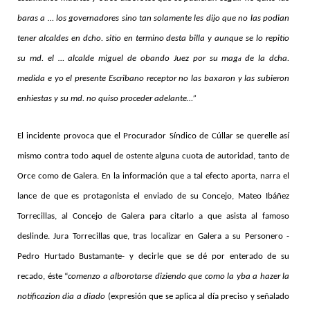
baras a … los governadores sino tan solamente les dijo que no las podian
tener alcaldes en dcho. sitio en termino desta billa y aunque se lo repitio
su md. el … alcalde miguel de obando Juez por su mag
de la dcha.
d
medida e yo el presente Escribano receptor no las baxaron y las subieron
enhiestas y su md. no quiso proceder adelante…”
El incidente provoca que el Procurador Síndico de Cúllar se querelle así
mismo contra todo aquel de ostente alguna cuota de autoridad, tanto de
Orce como de Galera. En la información que a tal efecto aporta, narra el
lance de que es protagonista el enviado de su Concejo, Mateo Ibáñez
Torrecillas, al Concejo de Galera para citarlo a que asista al famoso
deslinde. Jura Torrecillas que, tras localizar en Galera a su Personero -
Pedro Hurtado Bustamante- y decirle que se dé por enterado de su
recado, éste “
comenzo a alborotarse diziendo que como la yba a hazer la
notificazion dia a diado
(expresión que se aplica al día preciso y señalado