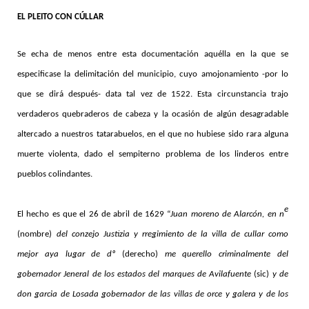
EL PLEITO CON CÚLLAR
Se echa de menos entre esta documentación aquélla en la que se
especificase la delimitación del municipio, cuyo amojonamiento -por lo
que se dirá después- data tal vez de 1522. Esta circunstancia trajo
verdaderos quebraderos de cabeza y la ocasión de algún desagradable
altercado a nuestros tatarabuelos, en el que no hubiese sido rara alguna
muerte violenta, dado el sempiterno problema de los linderos entre
pueblos colindantes.
e
El hecho es que el 26 de abril de 1629 “
Juan moreno de Alarcón, en n
(nombre)
del conzejo Justizia y rregimiento de la villa de cullar como
mejor aya lugar de dº
(derecho)
me querello criminalmente del
gobernador Jeneral de los estados del marques de Avilafuente
(sic)
y de
don garcia de Losada gobernador de las villas de orce y galera y de los