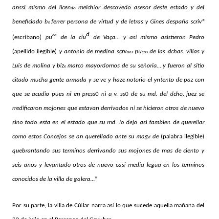
anssi mismo del licen
melchior descovedo asesor deste estado y del
do
beneficiado b
ferrer persona de virtud y de letras y Gines despaña scrivº
e
d
co
(escribano)
pu
de la ciu
de Vaça… y asi mismo asistieron Pedro
(apellido ilegible)
y antonio de medina scrv
pu
de las dchas. villas y
nos
cos
Luis de molina y biz
marco mayordomos de su señoria… y fueron al sitio
e
citado mucha gente armada y se ve y haze notorio el yntento de paz con
que se acudio pues ni en press
0
ni a v. ss
0
de su md. del dcho. juez se
rredificaron mojones que estavan derrivados ni se hicieron otros de nuevo
sino todo esta en el estado que su md. lo dejo asi tambien de querellar
como estos Concejos se an querellado ante su mag
de
(palabra ilegible)
d
quebrantando sus terminos derrivando sus mojones de mas de ciento y
seis años y levantado otros de nuevo casi media legua en los terminos
conocidos de la villa de galera…
”
Por su parte, la villa de Cúllar narra así lo que sucede aquella mañana del