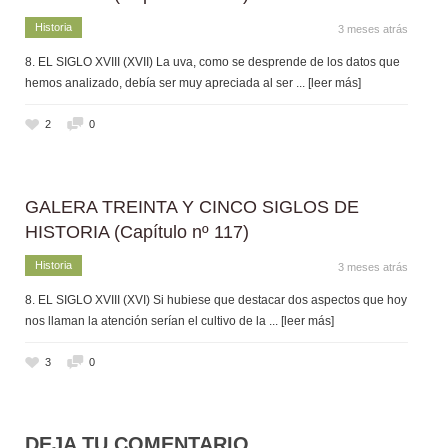
Historia
3 meses atrás
8. EL SIGLO XVIII (XVII) La uva, como se desprende de los datos que
hemos analizado, debía ser muy apreciada al ser
... [leer más]
2
0
GALERA TREINTA Y CINCO SIGLOS DE
HISTORIA (Capítulo nº 117)
Historia
3 meses atrás
8. EL SIGLO XVIII (XVI) Si hubiese que destacar dos aspectos que hoy
nos llaman la atención serían el cultivo de la
... [leer más]
3
0
DEJA TU COMENTARIO