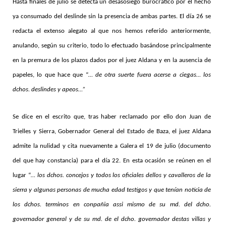
Hasta finales de julio se detecta un desasosiego burocrático por el hecho
ya consumado del deslinde sin la presencia de ambas partes. El día 26 se
redacta el extenso alegato al que nos hemos referido anteriormente
,
anulando, según su criterio, todo lo efectuado basándose principalmente
en la premura de los plazos dados por el juez Aldana y en la ausencia de
papeles, lo que hace que “
… de otra suerte fuera acerse a ciegas… los
dchos. deslindes y apeos…”
Se dice en el escrito que, tras haber reclamado por ello don Juan de
Trielles y Sierra, Gobernador General del Estado de Baza, el juez Aldana
admite la nulidad y cita nuevamente a Galera el 19 de julio (documento
del que hay constancia) para el día 22. En esta ocasión se reúnen en el
lugar “
… los dchos. concejos y todos los oficiales dellos y cavalleros de la
sierra y algunas personas de mucha edad testigos y que tenían noticia de
los dchos. terminos en conpañia assi mismo de su md. del dcho.
governador general y de su md. de el dcho. governador destas villas y