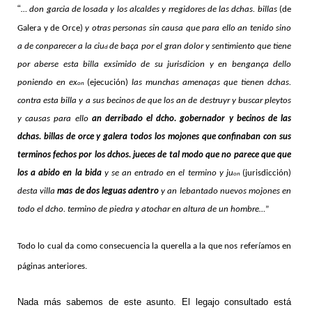
“
… don garcia de losada y los alcaldes y rregidores de las dchas. billas
(de
Galera y de Orce)
y otras personas sin causa que para ello an tenido sino
a de conparecer a la ciu
de baça por el gran dolor y sentimiento que tiene
d
por aberse esta billa exsimido de su jurisdicion y en bengança dello
poniendo en ex
(ejecución)
las munchas amenaças que tienen dchas.
on
contra esta billa y a sus becinos de que los an de destruyr y buscar pleytos
y causas para ello
an derribado el dcho. gobernador y becinos de las
dchas. billas de orce y galera todos los mojones que confinaban con sus
terminos fechos por los dchos. jueces de tal modo que no parece que que
los a abido en la bida
y se an entrado en el termino y ju
(jurisdicción)
on
desta villa
mas de dos leguas adentro
y an lebantado nuevos mojones en
todo el dcho. termino de piedra y atochar en altura de un hombre…
”
Todo lo cual da como consecuencia la querella a la que nos referíamos en
páginas anteriores.
Nada más sabemos de este asunto. El legajo consultado está