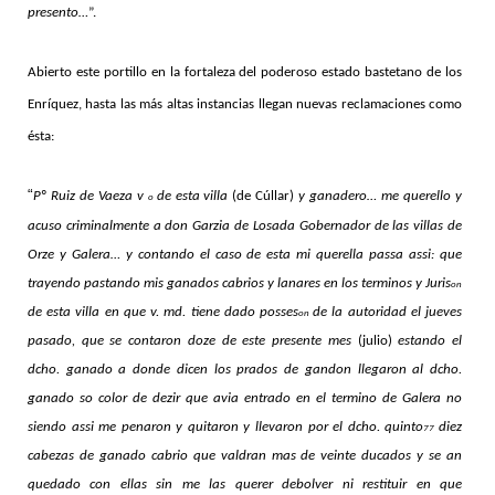
presento…
”.
Abierto este portillo en la fortaleza del poderoso estado bastetano de los
Enríquez, hasta las más altas instancias llegan nuevas reclamaciones como
ésta:
“
P
º
Ruiz de Vaeza v
de esta villa
(de Cúllar)
y ganadero… me querello y
o
acuso criminalmente a don Garzia de Losada Gobernador de las villas de
Orze y Galera… y contando el caso de esta mi querella passa assi: que
trayendo pastando mis ganados cabrios y lanares en los terminos y Juris
on
de esta villa en que v. md. tiene dado posses
de la autoridad el jueves
on
pasado, que se contaron doze de este presente mes
(julio)
estando el
dcho. ganado a donde dicen los prados de gandon llegaron al dcho.
ganado so color de dezir que avia entrado en el termino de Galera no
siendo assi me penaron y quitaron y llevaron por el dcho. quinto
diez
77
cabezas de ganado cabrio que valdran mas de veinte ducados y se an
quedado con ellas sin me las querer debolver ni restituir en que