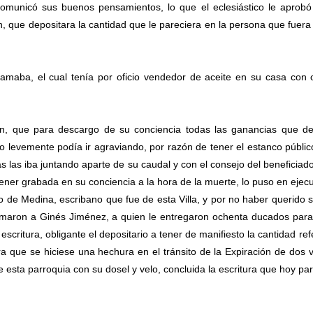
 comunicó sus buenos pensamientos, lo que el eclesiástico le aprobó
n, que depositara la cantidad que le pareciera en la persona que fuer
amaba, el cual tenía por oficio vendedor de aceite en su casa con 
ron, que para descargo de su conciencia todas las ganancias que d
o levemente podía ir agraviando, por razón de tener el estanco públic
as las iba juntando aparte de su caudal y con el consejo del beneficiado
ner grabada en su conciencia a la hora de la muerte, lo puso en ejec
 de Medina, escribano que fue de esta Villa, y por no haber querido s
lamaron a Ginés Jiménez, a quien le entregaron ochenta ducados par
 escritura, obligante el depositario a tener de manifiesto la cantidad ref
a que se hiciese una hechura en el tránsito de la Expiración de dos 
e esta parroquia con su dosel y velo, concluida la escritura que hoy pa