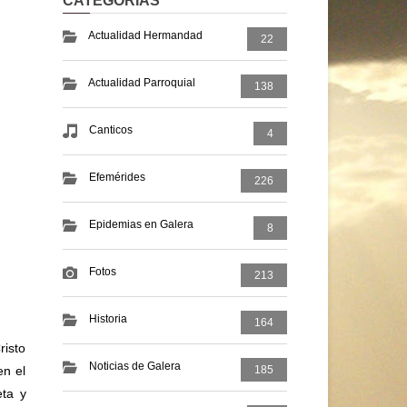
CATEGORIAS
Actualidad Hermandad
22
Actualidad Parroquial
138
Canticos
4
Efemérides
226
Epidemias en Galera
8
Fotos
213
Historia
164
risto
Noticias de Galera
en el
185
eta y