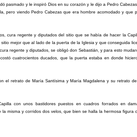
ó pasmado y le inspiró Dios en su corazón y le dijo a Pedro Cabeza
apilla, pero viendo Pedro Cabezas que era hombre acomodado y que 
s, cura regente y diputados del sitio que se había de hacer la Capil
 sitio mejor que al lado de la puerta de la Iglesia y que conseguida lic
 cura regente y diputados, se obligó don Sebastián, y para esto mudar
e costó cuatrocientos ducados, que la puerta estaba en donde hicier
 con el retrato de María Santísima y María Magdalena y su retrato d
Capilla con unos bastidores puestos en cuadros forrados en dam
 la misma y corridos dos velos, que bien se halla la hermosa figura