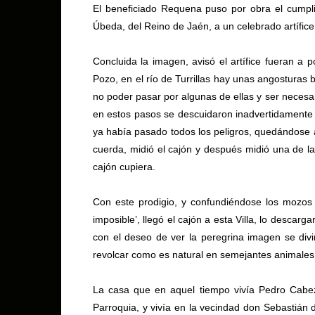
El beneficiado Requena puso por obra el cumpl
Úbeda, del Reino de Jaén, a un celebrado artífic
Concluida la imagen, avisó el artífice fueran a p
Pozo, en el río de Turrillas hay unas angosturas 
no poder pasar por algunas de ellas y ser necesar
en estos pasos se descuidaron inadvertidamente l
ya había pasado todos los peligros, quedándose 
cuerda, midió el cajón y después midió una de l
cajón cupiera.
Con este prodigio, y confundiéndose los mozos
imposible’, llegó el cajón a esta Villa, lo descar
con el deseo de ver la peregrina imagen se divir
revolcar como es natural en semejantes animales 
La casa que en aquel tiempo vivía Pedro Cabez
Parroquia, y vivía en la vecindad don Sebastián de