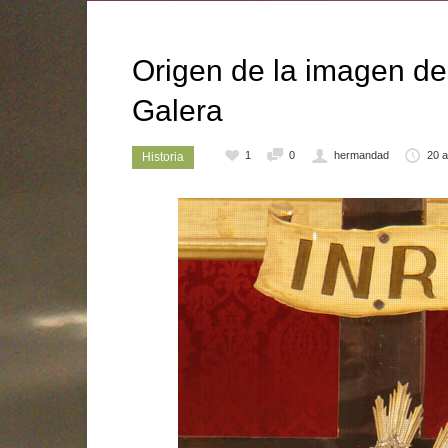
Origen de la imagen del
Galera
1
0
hermandad
20 a
Historia