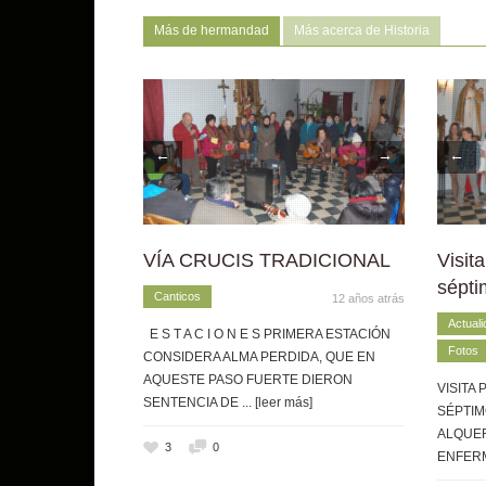
Más de hermandad
Más acerca de Historia
←
→
←
VÍA CRUCIS TRADICIONAL
Visit
sépti
Canticos
12 años atrás
Actuali
E S T A C I O N E S PRIMERA ESTACIÓN
Fotos
CONSIDERA ALMA PERDIDA, QUE EN
AQUESTE PASO FUERTE DIERON
VISITA 
SENTENCIA DE
... [leer más]
SÉPTIM
ALQUERÍ
3
0
ENFERM