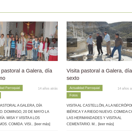
→
←
a pastoral a Galera, día
Visita pastoral a Galera, día
mo
sexto
dad Parroquial
Actualidad Parroquial
14 años atrás
14 años a
Fotos
PASTORAL A GALERA, DÍA
VISITA AL CASTELLÓN, A LA NECRÓPO
O. DOMINGO, 20 DE MAYO LA
IBÉRICA Y A RIEGO NUEVO. COMIDA 
A: MISA Y VISITA A LOS
LAS HERMANDADES Y VISITA AL
OS. COMIDA. VISI
... [leer más]
CEMENTARIO. M
... [leer más]