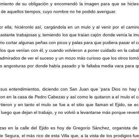
imiento de su obligación y encomendó la imagen para que se hicie
e de aquellos tiempos, cuyo nombre no he podido averiguar.
or ella; hiciéronlo así, cargándola en un mulo y al venir por el camin
bastante trabajosas y, temiendo los que traían cajón donde venía la i
io cortar algunas peñas con picos y palas para que pudiera pasar el c
os que venían con él, y cuando volvieron a poner cuidado en la cabal
admirados de ver el suceso y un mozo más curioso que los otros tom
as angosturas por donde había pasado y le faltaba media vara para q
 sus entendimientos, diciendo con San Juan que ‘para Dios no hay
garon en la casa de Pedro Cabezas y así como le quitaron a el mulo el c
tieron y en tanto el mulo se fue a el sitio que llaman el Ejido, se e
luego que dejan el trabajo, y no volvió a levantarse más porque reven
as en la calle del Ejido es hoy de Gregorio Sánchez, organista de
 Segura, el más rico de esta Villa que, a la vista de los prodigios fue