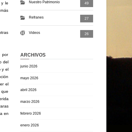
Nuestro Patrimonio
 y le
49
a más
Refranes
27
otras
Videos
26
e por
ARCHIVOS
o del
junio 2026
 y el
ución
mayo 2026
er el
abril 2026
a que
erida
marzo 2026
varas
ra en
febrero 2026
enero 2026