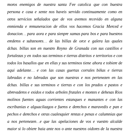
moros enemigos de nuestra santa Fee catolica que con buestra
persona e casa e xente nos haveis servido continuamente como en
otros servicios señalados que de vos avemos recevido en alguna
enmienda e remuneracion de ellos vos hacemos Gracia Merced e
donacion… para aora e para sienpre xamas para bos e para buestros
erederos e subzesores… de las billas de orce e galera las quales
dchas. billas son en nuestro Reyno de Granada con sus castillos e
fortalezas y en todos sus terminos e tierras distritos e territorios e con
todos los basallos que en ellas y sus terminos tiene ahora e tobiere de
aqui adelante… e con las casas guertas corrales biñas e tierras
labradas e no labradas que son nuestras e nos pertenezen en las
dchas. billas e sus terminos e tierras e con los prados e pastos e
abrevaderos e exidos e todos arboles frutales e montes e dehesas Rios
molinos fuentes aguas corrientes estanques e manantes e con las
escribanias e alguacilazgos e fueros e derechos e maravedis e pan e
pechos e derechos e otras cualesquier rentas e penas e calumnias que
a nos pertenezen…e que las apelaciones de vos e vuestro alcalde
maior si lo obiere baia ante nos o ante nuestros oidores de la nuestra