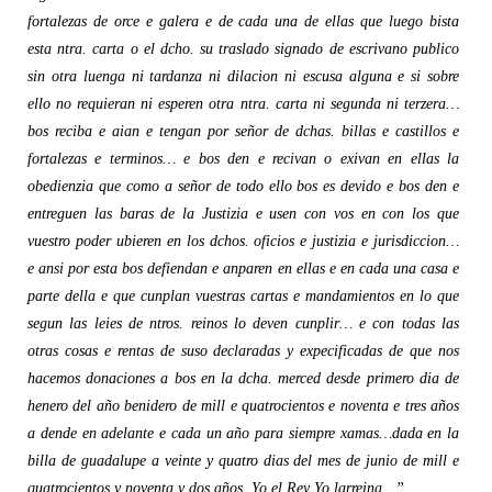
fortalezas de orce e galera e de cada una de ellas que luego bista
esta ntra. carta o el dcho. su traslado signado de escrivano publico
sin otra luenga ni tardanza ni dilacion ni escusa alguna e si sobre
ello no requieran ni esperen otra ntra. carta ni segunda ni terzera…
bos reciba e aian e tengan por señor de dchas. billas e castillos e
fortalezas e terminos… e bos den e recivan o exivan en ellas la
obedienzia que como a señor de todo ello bos es devido e bos den e
entreguen las baras de la Justizia e usen con vos en con los que
vuestro poder ubieren en los dchos. oficios e justizia e jurisdiccion…
e ansi por esta bos defiendan e anparen en ellas e en cada una casa e
parte della e que cunplan vuestras cartas e mandamientos en lo que
segun las leies de ntros. reinos lo deven cunplir… e con todas las
otras cosas e rentas de suso declaradas y expecificadas de que nos
hacemos donaciones a bos en la dcha. merced desde primero dia de
henero del año benidero de mill e quatrocientos e noventa e tres años
a dende en adelante e cada un año para siempre xamas…dada en la
billa de guadalupe a veinte y quatro dias del mes de junio de mill e
quatrocientos y noventa y dos años. Yo el Rey Yo larreina…”