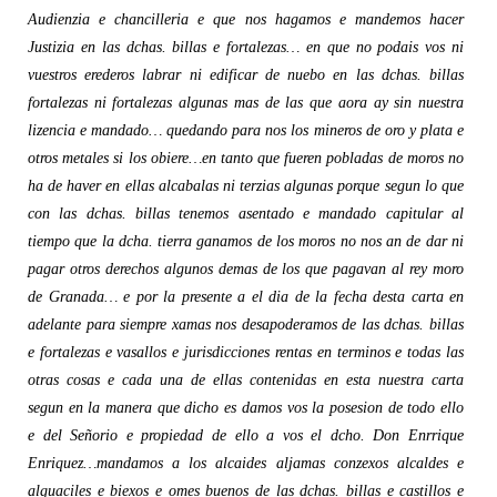
Audienzia e chancilleria e que nos hagamos e mandemos hacer
Justizia en las dchas. billas e fortalezas… en que no podais vos ni
vuestros erederos labrar ni edificar de nuebo en las dchas. billas
fortalezas ni fortalezas algunas mas de las que aora ay sin nuestra
lizencia e mandado… quedando para nos los mineros de oro y plata e
otros metales si los obiere…en tanto que fueren pobladas de moros no
ha de haver en ellas alcabalas ni terzias algunas porque segun lo que
con las dchas. billas tenemos asentado e mandado capitular al
tiempo que la dcha. tierra ganamos de los moros no nos an de dar ni
pagar otros derechos algunos demas de los que pagavan al rey moro
de Granada… e por la presente a el dia de la fecha desta carta en
adelante para siempre xamas nos desapoderamos de las dchas. billas
e fortalezas e vasallos e jurisdicciones rentas en terminos e todas las
otras cosas e cada una de ellas contenidas en esta nuestra carta
segun en la manera que dicho es damos vos la posesion de todo ello
e del Señorio e propiedad de ello a vos el dcho. Don Enrrique
Enriquez…mandamos a los alcaides aljamas conzexos alcaldes e
alguaciles e biexos e omes buenos de las dchas. billas e castillos e