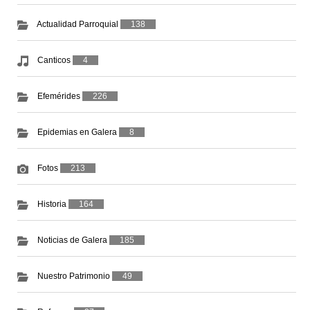
Actualidad Parroquial
138
Canticos
4
Efemérides
226
Epidemias en Galera
8
Fotos
213
Historia
164
Noticias de Galera
185
Nuestro Patrimonio
49