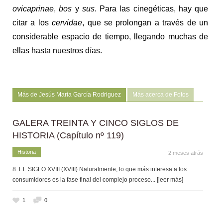
ovicaprinae
,
bos
y
sus
. Para las cinegéticas, hay que
citar a los
cervidae
, que se prolongan a través de un
considerable espacio de tiempo, llegando muchas de
ellas hasta nuestros días.
Más de Jesús María García Rodriguez
Más acerca de Fotos
GALERA TREINTA Y CINCO SIGLOS DE
HISTORIA (Capítulo nº 119)
Historia
2 meses atrás
8. EL SIGLO XVIII (XVIII) Naturalmente, lo que más interesa a los
consumidores es la fase final del complejo proceso
... [leer más]
1
0