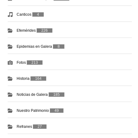
Canticos
4
Efemérides
226
Epidemias en Galera
8
Fotos
213
Historia
164
Noticias de Galera
185
Nuestro Patrimonio
49
Refranes
27