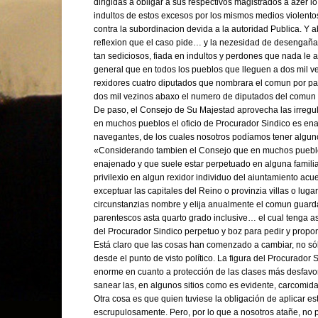
dirigidas a obligar a sus respectivos magistrados a azer 
indultos de estos excesos por los mismos medios violento
contra la subordinacion devida a la autoridad Publica. Y
reflexion que el caso pide… y la nezesidad de desengaña
tan sediciosos, fiada en indultos y perdones que nada l
general que en todos los pueblos que lleguen a dos mil vez
rexidores cuatro diputados que nombrara el comun por pa
dos mil vezinos abaxo el numero de diputados del comun
De paso, el Consejo de Su Majestad aprovecha las irregu
en muchos pueblos el oficio de Procurador Sindico es enaj
navegantes, de los cuales nosotros podíamos tener alguno
«Considerando tambien el Consejo que en muchos pueblos 
enajenado y que suele estar perpetuado en alguna familia
privilexio en algun rexidor individuo del aiuntamiento acu
exceptuar las capitales del Reino o provinzia villas o lug
circunstanzias nombre y elija anualmente el comun guard
parentescos asta quarto grado inclusive… el cual tenga a
del Procurador Sindico perpetuo y boz para pedir y prop
Está claro que las cosas han comenzado a cambiar, no sól
desde el punto de visto político. La figura del Procurador
enorme en cuanto a protección de las clases más desfavore
sanear las, en algunos sitios como es evidente, carcomidas
Otra cosa es que quien tuviese la obligación de aplicar es
escrupulosamente. Pero, por lo que a nosotros atañe, no