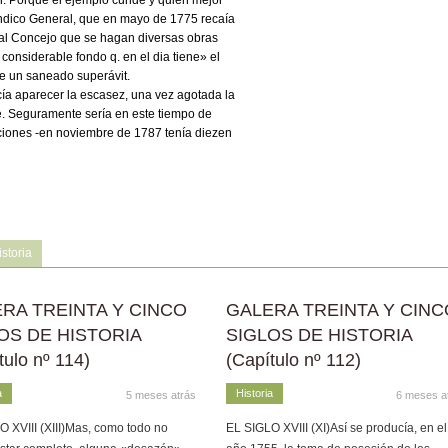
en. Porque el ejemplo cunde y quién mejor
índico General, que en mayo de 1775 recaía
al Concejo que se hagan diversas obras
onsiderable fondo q. en el dia tiene» el
 de un saneado superávit.
ía aparecer la escasez, una vez agotada la
te. Seguramente sería en este tiempo de
iones -en noviembre de 1787 tenía diezen
storia
RA TREINTA Y CINCO
GALERA TREINTA Y CINC
OS DE HISTORIA
SIGLOS DE HISTORIA
tulo nº 114)
(Capítulo nº 112)
a
Historia
5 meses atrás
6 meses a
 XVIII (XIII)Mas, como todo no
EL SIGLO XVIII (XI)Así se producía, en el