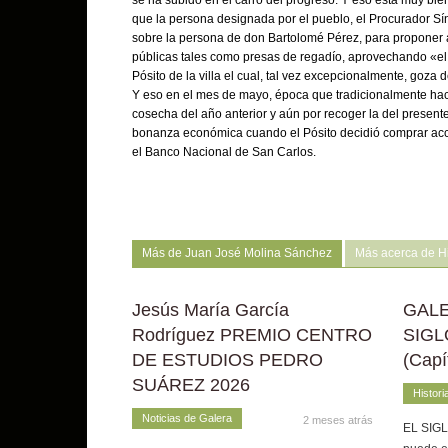
se ha subido en el carro del progreso. Y eso está muy bi
que la persona designada por el pueblo, el Procurador S
sobre la persona de don Bartolomé Pérez, para proponer 
públicas tales como presas de regadío, aprovechando «el c
Pósito de la villa el cual, tal vez excepcionalmente, goza
Y eso en el mes de mayo, época que tradicionalmente hac
cosecha del año anterior y aún por recoger la del presen
bonanza económica cuando el Pósito decidió comprar acc
el Banco Nacional de San Carlos.
Más de Juan José Molina Sánchez
Más acerca de Hi
Jesús María García
GALE
Rodríguez PREMIO CENTRO
SIGL
DE ESTUDIOS PEDRO
(Capí
SUÁREZ 2026
Histori
Noticias de Galera
2 meses atrás
EL SIGLO