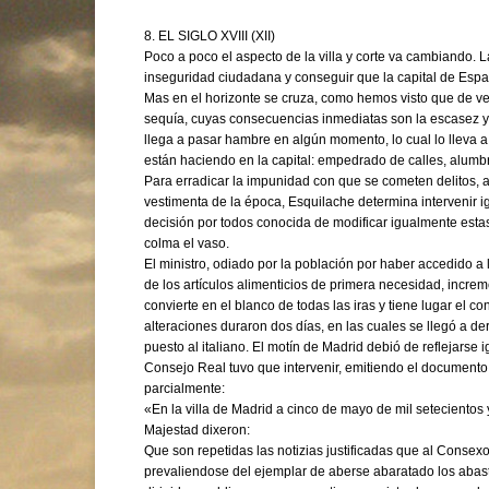
EL SIGLO XVIII (XII)
Poco a poco el aspecto de la villa y corte va cambiando. 
inseguridad ciudadana y conseguir que la capital de Espa
Mas en el horizonte se cruza, como hemos visto que de v
sequía, cuyas consecuencias inmediatas son la escasez y 
llega a pasar hambre en algún momento, lo cual lo lleva a
están haciendo en la capital: empedrado de calles, alumbr
Para erradicar la impunidad con que se cometen delitos,
vestimenta de la época, Esquilache determina intervenir i
decisión por todos conocida de modificar igualmente esta
colma el vaso.
El ministro, odiado por la población por haber accedido a
de los artículos alimenticios de primera necesidad, increm
convierte en el blanco de todas las iras y tiene lugar el c
alteraciones duraron dos días, en las cuales se llegó a de
puesto al italiano. El motín de Madrid debió de reflejarse 
Consejo Real tuvo que intervenir, emitiendo el documento
parcialmente:
«En la villa de Madrid a cinco de mayo de mil setecientos
Majestad dixeron:
Que son repetidas las notizias justificadas que al Conse
prevaliendose del ejemplar de aberse abaratado los abas