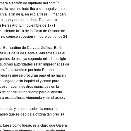
rimera elección de diputado del común.
tilla -que no todo iba a ser negativo- «se
ochial a fin de q. en el dia treze … manden
se saque y nombre dchos. Diputados».
és Pérez Aro. En noviembre de 1771
rce, siendo la 10 de la Casa de Ossorio de
 no conoce sucesión y muere con unos 24
el Bernardino de Carvajal Zúñiga. En él
a y 11 de la de Carvajal-Abrantes. Era el
gentes de esta ya segunda mitad del siglo –
es, cuyas autoridades están impregnadas de
enzó a difundirse por toda Europa.
mejoras que se procuran para él no hacen
er llegado esta inquietud y como para
, eso hacen nuestros munícipes en la
to de construir una fuente para el abasto
a a estas alturas «inmunda y sin el aseo y
va a más y se pone sobre la mesa la
 aseo que es debida a ofizina tan precisa
, fuese como fuese, está claro que Galera