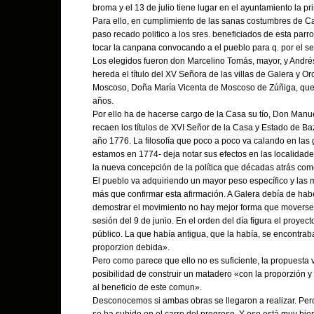
broma y el 13 de julio tiene lugar en el ayuntamiento la p
Para ello, en cumplimiento de las sanas costumbres de Cas
paso recado politico a los sres. beneficiados de esta parr
tocar la canpana convocando a el pueblo para q. por el 
Los elegidos fueron don Marcelino Tomás, mayor, y Andr
hereda el título del XV Señora de las villas de Galera y O
Moscoso, Doña María Vicenta de Moscoso de Zúñiga, que
años.
Por ello ha de hacerse cargo de la Casa su tío, Don Manu
recaen los títulos de XVI Señor de la Casa y Estado de Baz
año 1776. La filosofía que poco a poco va calando en las 
estamos en 1774- deja notar sus efectos en las localidad
la nueva concepción de la política que décadas atrás com
El pueblo va adquiriendo un mayor peso específico y las 
más que confirmar esta afirmación. A Galera debía de hab
demostrar el movimiento no hay mejor forma que moverse
sesión del 9 de junio. En el orden del día figura el proyec
público. La que había antigua, que la había, se encontrab
proporzion debida».
Pero como parece que ello no es suficiente, la propuesta 
posibilidad de construir un matadero «con la proporzión y
al beneficio de este comun».
Desconocemos si ambas obras se llegaron a realizar. Pero