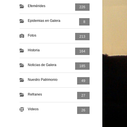
Efemérides
226
Epidemias en Galera
8
Fotos
213
Historia
164
Noticias de Galera
185
Nuestro Patrimonio
49
Refranes
27
Videos
26