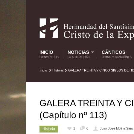
INICIO
NOTICIAS
CÁNTICOS
BIENVENIDOS
LA ACTUALIDAD
HIMNO Y CANCIONES
Inicio
Historia
GALERA TREINTA Y CINCO SIGLOS DE HISTO
GALERA TREINTA Y C
(Capítulo nº 113)
1
0
Juan José Molina Sán
Historia