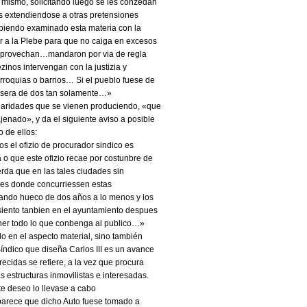
lo mismo, solicitando luego se les conzedan
s extendiendose a otras pretensiones
 abiendo examinado esta materia con la
r a la Plebe para que no caiga en excesos
e aprovechan…mandaron por via de regla
inos intervengan con la justizia y
rroquias o barrios… Si el pueblo fuese de
 sera de dos tan solamente…»
laridades que se vienen produciendo, «que
enado», y da el siguiente aviso a posible
 de ellos:
el ofizio de procurador sindico es
 o que este ofizio recae por costunbre de
erda que en las tales ciudades sin
ares donde concurriessen estas
ando hueco de dos años a lo menos y los
siento tanbien en el ayuntamiento despues
oner todo lo que conbenga al publico…»
o en el aspecto material, sino también
 Síndico que diseña Carlos III es un avance
cidas se refiere, a la vez que procura
 estructuras inmovilistas e interesadas.
te deseo lo llevase a cabo
 parece que dicho Auto fuese tomado a