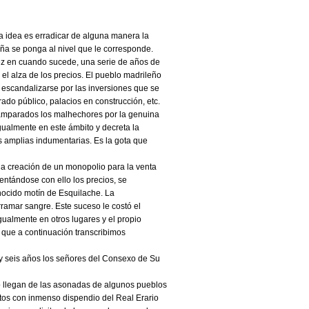
La idea es erradicar de alguna manera la
ña se ponga al nivel que le corresponde.
ez en cuando sucede, una serie de años de
el alza de los precios. El pueblo madrileño
 escandalizarse por las inversiones que se
ado público, palacios en construcción, etc.
 amparados los malhechores por la genuina
gualmente en este ámbito y decreta la
s amplias indumentarias. Es la gota que
 la creación de un monopolio para la venta
entándose con ello los precios, se
onocido motín de Esquilache. La
rramar sangre. Este suceso le costó el
igualmente en otros lugares y el propio
 que a continuación transcribimos
 y seis años los señores del Consexo de Su
xo llegan de las asonadas de algunos pueblos
tos con inmenso dispendio del Real Erario