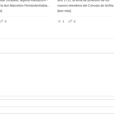
star completo, alguna «desazón» -
año 1755, la toma de posesión de los
ría don Marcelino Fernándezhabía
...
nuevos miembros del Concejo de laVill
s]
[leer más]
0
1
0