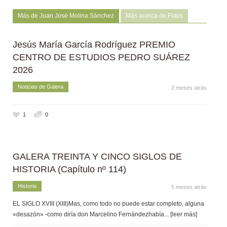
Más de Juan José Molina Sánchez
Más acerca de Fotos
Jesús María García Rodríguez PREMIO
CENTRO DE ESTUDIOS PEDRO SUÁREZ
2026
Noticias de Galera
2 meses atrás
1
0
GALERA TREINTA Y CINCO SIGLOS DE
HISTORIA (Capítulo nº 114)
Historia
5 meses atrás
EL SIGLO XVIII (XIII)Mas, como todo no puede estar completo, alguna
«desazón» -como diría don Marcelino Fernándezhabía
... [leer más]