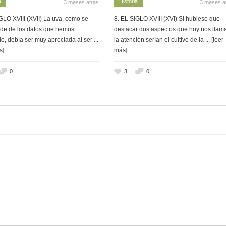
a
Historia
3 meses atrás
3 meses a
GLO XVIII (XVII) La uva, como se
8. EL SIGLO XVIII (XVI) Si hubiese que
de de los datos que hemos
destacar dos aspectos que hoy nos llam
o, debía ser muy apreciada al ser
...
la atención serían el cultivo de la
... [leer
s]
más]
0
3
0