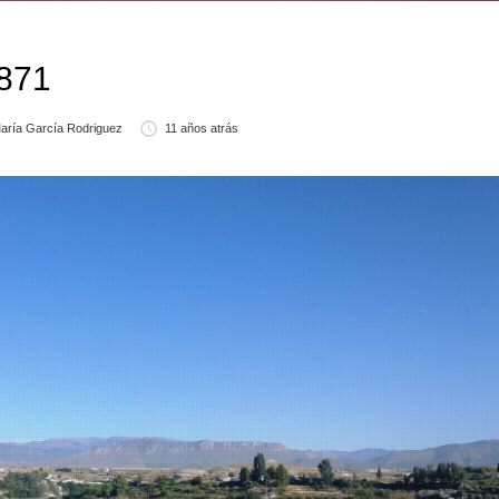
1871
aría García Rodriguez
11 años atrás