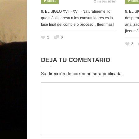
Historia
Histori
2 meses atrás
8. EL SIGLO XVIII (XVIII) Naturalmente, lo
8. EL SI
que más interesa a los consumidores es la
despren
fase final del complejo proceso
... [leer más]
analizad
[leer má
1
0
2
DEJA TU COMENTARIO
Su dirección de correo no será publicada.