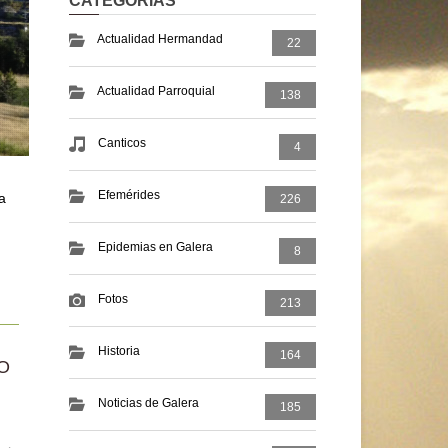
CATEGORIAS
Actualidad Hermandad
22
Actualidad Parroquial
138
Canticos
4
Efemérides
a
226
Epidemias en Galera
8
Fotos
213
Historia
164
O
Noticias de Galera
185