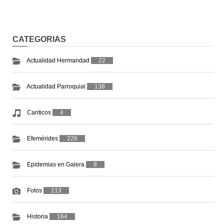
CATEGORIAS
Actualidad Hermandad
22
Actualidad Parroquial
138
Canticos
4
Efemérides
226
Epidemias en Galera
8
Fotos
213
Historia
164