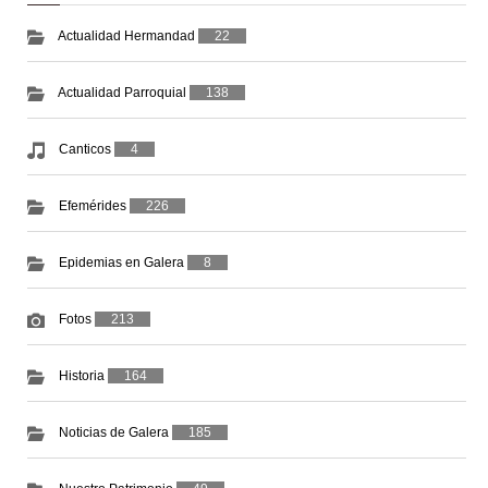
Actualidad Hermandad
22
Actualidad Parroquial
138
Canticos
4
Efemérides
226
Epidemias en Galera
8
Fotos
213
Historia
164
Noticias de Galera
185