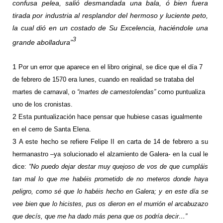
confusa pelea, salió desmandada una bala, ó bien fuera
tirada por industria al resplandor del hermoso y luciente peto,
la cual dió en un costado de Su Excelencia, haciéndole una
3
grande abolladura”
1
Por un error que aparece en el libro original, se dice que el día 7
de febrero de 1570 era lunes, cuando en realidad se trataba del
martes de carnaval, o
“martes de carnestolendas”
como puntualiza
uno de los cronistas.
2
Esta puntualización hace pensar que hubiese casas igualmente
en el cerro de Santa Elena.
3
A este hecho se refiere Felipe II en carta de 14 de febrero a su
hermanastro –ya solucionado el alzamiento de Galera- en la cual le
dice:
“No puedo dejar destar muy quejoso de vos de que cumpláis
tan mal lo que me habéis prometido de no meteros donde haya
peligro, como sé que lo habéis hecho en Galera; y en este día se
vee bien que lo hicistes, pus os dieron en el murrión el arcabuzazo
que decís, que me ha dado más pena que os podría decir…”