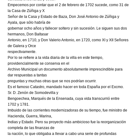
Empecemos por contar que el 2 de febrero de 1702 sucede, como 31 de
la Casa de Zúñiga y X
Señor de la Casa y Estado de Baza, Don José Antonio de Zúñiga y
Ayala, que sólo habría de
gobernar ocho años y fallecer soltero y sin sucesión. Le siguen sus dos
hermanos, Don Baltasar
Antonio, en 1710, y Don Valerio Antonio, en 1720, como XI y XII Señores
de Galera y Orce
respectivamente.
Por lo se refiere a la vida diaria de la villa en este tiempo,
providencialmente se conserva en el
Archivo Municipal un documento absolutamente imprescindible para
dar respuestas a tantas
preguntas y muchas otras que se nos podrían ocurrir.
Es el famoso Catastro, mandado hacer en toda España por el Excmo.
Sr. D. Zenón de Somodevilla y
Bengoechea, Marqués de la Ensenada, cuya vida transcurrió entre
1702 y 1781.
Imbuido de las corrientes modernizadoras de su tiempo, fue ministro de
Hacienda, Guerra, Marina,
Indias y Estado. Pero su proyecto más ambicioso fue la reorganización
completa de las finanzas de
la nación, lo que obligaba a llevar a cabo una serie de profundas