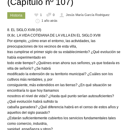
(Capítulo nº 107)
1
0
Jesús María García Rodriguez
Historia
1 año atrás
EL SIGLO XVIII (VI)
IX.8c. LA VIDA COTIDIANA DE LA VILLA EN EL SIGLO XVIII
Por ejemplo, ¿cómo eran el entorno, las actividades, las
preocupaciones de los vecinos de esta villa,
tras cumplirse el primer siglo de su establecimiento? ¿Qué evolución se
había experimentado en
todo este tiempo? ¿Quiénes eran ahora sus señores, ya que todavía es
villa de señorío? ¿Se habrá
modificado la extensión de su territorio municipal? ¿Cuáles son los
cultivos más rentables, y, por
consiguiente, más extendidos en las tierras? ¿En qué situación se
encontraría lo que hoy llamamos
nosotros el nivel de vida? ¿Hasta qué punto serían autosuficientes?
¿Qué evolución habrá sufrido la
cabaña ganadera? ¿Qué diferencia habrá en el censo de estos años y
aquellos del siglo pasado?
¿Estarán suficientemente cubiertos los servicios fundamentales tales
como comercio, industria,
sanidad, enseñanza y otros?