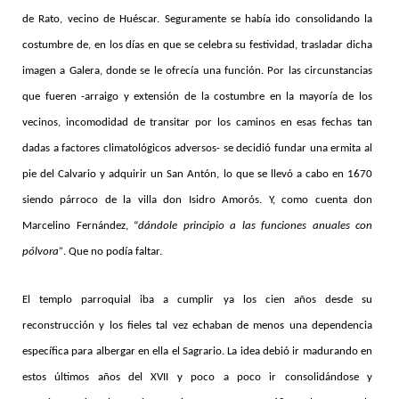
de Rato, vecino de Huéscar. Seguramente se había ido consolidando la
costumbre de, en los días en que se celebra su festividad, trasladar dicha
imagen a Galera, donde se le ofrecía una función. Por las circunstancias
que fueren -arraigo y extensión de la costumbre en la mayoría de los
vecinos, incomodidad de transitar por los caminos en esas fechas tan
dadas a factores climatológicos adversos- se decidió fundar una ermita al
pie del Calvario y adquirir un San Antón, lo que se llevó a cabo en 1670
siendo párroco de la villa don Isidro Amorós. Y, como cuenta don
Marcelino Fernández, “
dándole principio a las funciones anuales con
pólvora”
. Que no podía faltar.
El templo parroquial iba a cumplir ya los cien años desde su
reconstrucción y los fieles tal vez echaban de menos una dependencia
específica para albergar en ella el Sagrario. La idea debió ir madurando en
estos últimos años del XVII y poco a poco ir consolidándose y