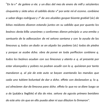
“
En la vª
de galera a vte. y un dias del mes de enero de mill y seiszientos
cinquenta y siete años el cabildo desta v
ª
por ante mi el essnno. conbiene
a saber diego rodriguez y Jº
de aro alcaldes gaspar bicente grabiel
(sic)
de
biñas rexidores dixeron estando juntos en su cabildo que por quanto los
bezinos desta billa unanimes y conformes dieron principio a una ermita y
santuario de la adbocacion de mi señora santana y con la ayuda de las
limosnas q. todos an dado se an alçado las paderes
(sic)
todas de piedra
y porque se acabe dcha. obra de poner en toda perffecion conbiene q.
todos los bezinos acudan con sus limosnas y atento a q. al presente por
estar alcançados y pobres no podran acudir con lo q. quisieran por tanto
mandaron q. al pie de este auto se bayan asentando las mandas que
cada uno tubiere boluntad de dar a dcho. effeto con declarazion q. lo q.
asi ofrecieren dar de limosna para dcho. effeto lo que no se diere luego se
a de
(palabra ilegible)
el dia de ntra. señora de agosto primero benidero
de este año sin que en ello pueda aber ni aya dilazion lo firmaron
”
.