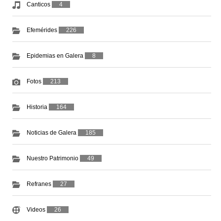
Canticos
4
Efemérides
226
Epidemias en Galera
8
Fotos
213
Historia
164
Noticias de Galera
185
Nuestro Patrimonio
49
Refranes
27
Videos
26