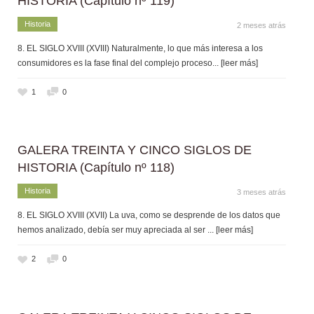
HISTORIA (Capítulo nº 119)
Historia
2 meses atrás
8. EL SIGLO XVIII (XVIII) Naturalmente, lo que más interesa a los
consumidores es la fase final del complejo proceso
... [leer más]
1
0
GALERA TREINTA Y CINCO SIGLOS DE
HISTORIA (Capítulo nº 118)
Historia
3 meses atrás
8. EL SIGLO XVIII (XVII) La uva, como se desprende de los datos que
hemos analizado, debía ser muy apreciada al ser
... [leer más]
2
0