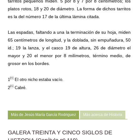
tarritos pequeños miden. 5 por 8 y 7 por 8 centímetros; los
platos rotos, 18 y 20 de diámetro. La forma de dichos tarritos
es la del número 17 de la última lámina citada.
Las espadas, faltando a una la terminación de su hoja, miden
65 centímetros de longitud, y la doblada, sin empuñadura, 50
id.; 19 la lanza, y el casco 19 de altura, 26 de diámetro el
mayor y 20 el menor por 8 milímetros, término medio, de
grosor en los bordes.

1
El otro nicho estaba vacío
.

2
Cabré.
Más de Jesús María García Rodriguez
Más acerca de Historia
GALERA TREINTA Y CINCO SIGLOS DE