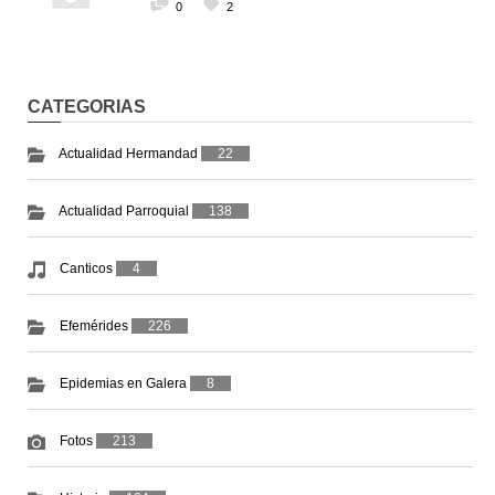
0
2
CATEGORIAS
Actualidad Hermandad
22
Actualidad Parroquial
138
Canticos
4
Efemérides
226
Epidemias en Galera
8
Fotos
213