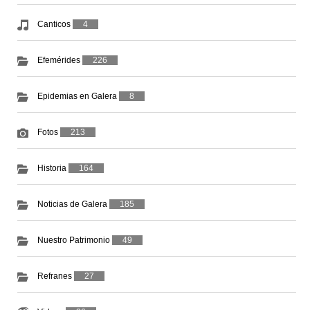
Canticos
4
Efemérides
226
Epidemias en Galera
8
Fotos
213
Historia
164
Noticias de Galera
185
Nuestro Patrimonio
49
Refranes
27