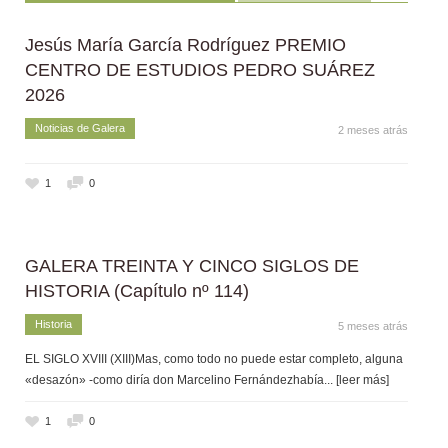
Jesús María García Rodríguez PREMIO
CENTRO DE ESTUDIOS PEDRO SUÁREZ
2026
Noticias de Galera
2 meses atrás
1
0
GALERA TREINTA Y CINCO SIGLOS DE
HISTORIA (Capítulo nº 114)
Historia
5 meses atrás
EL SIGLO XVIII (XIII)Mas, como todo no puede estar completo, alguna
«desazón» -como diría don Marcelino Fernándezhabía
... [leer más]
1
0