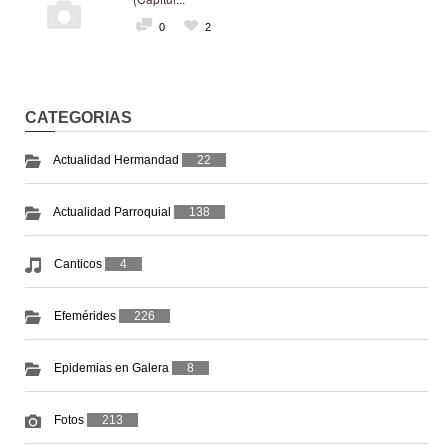
0
2
CATEGORIAS
Actualidad Hermandad
22
Actualidad Parroquial
138
Canticos
4
Efemérides
226
Epidemias en Galera
8
Fotos
213