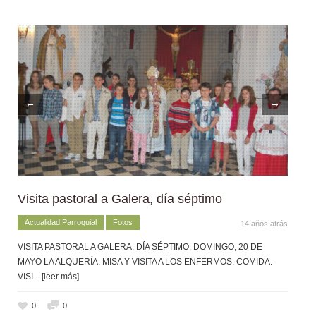
←
→
Visita pastoral a Galera, día séptimo
Actualidad Parroquial
Fotos
14 años atrás
VISITA PASTORAL A GALERA, DÍA SÉPTIMO. DOMINGO, 20 DE
MAYO LA ALQUERÍA: MISA Y VISITA A LOS ENFERMOS. COMIDA.
VISI
... [leer más]
0
0