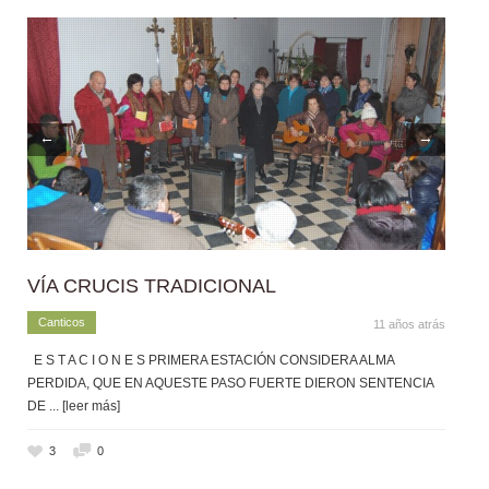
←
→
VÍA CRUCIS TRADICIONAL
Canticos
11 años atrás
E S T A C I O N E S PRIMERA ESTACIÓN CONSIDERA ALMA
PERDIDA, QUE EN AQUESTE PASO FUERTE DIERON SENTENCIA
DE
... [leer más]
3
0