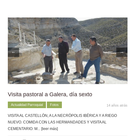
←
→
Visita pastoral a Galera, día sexto
Actualidad Parroquial
Fotos
14 años atrás
VISITA AL CASTELLÓN, A LA NECRÓPOLIS IBÉRICA Y A RIEGO
NUEVO. COMIDA CON LAS HERMANDADES Y VISITA AL
CEMENTARIO. M
... [leer más]