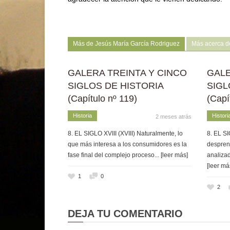
Más de Jesús María García Rodriguez
Más acerca d
GALERA TREINTA Y CINCO
GALE
SIGLOS DE HISTORIA
SIGL
(Capítulo nº 119)
(Capí
Historia
Histori
2 meses atrás
8. EL SIGLO XVIII (XVIII) Naturalmente, lo
8. EL SI
que más interesa a los consumidores es la
despren
fase final del complejo proceso
... [leer más]
analizad
[leer má
1
0
2
DEJA TU COMENTARIO