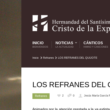
INICIO
NOTICIAS
CÁNTICOS
BIENVENIDOS
LA ACTUALIDAD
HIMNO Y CANCIONES
Inicio
Refranes
LOS REFRANES DEL QUIJOTE
LOS REFRANES DEL 
2
0
Jesús María García 
Refranes
Animados por la atención prestada a la ya e