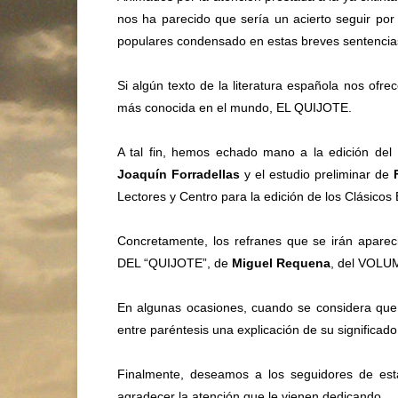
nos ha parecido que sería un acierto seguir po
populares condensado en estas breves sentencias
Si algún texto de la literatura española nos of
más conocida en el mundo, EL QUIJOTE.
A tal fin, hemos echado mano a la edición del I
Joaquín Forradellas
y el estudio preliminar de
Lectores y Centro para la edición de los Clásico
Concretamente, los refranes que se irán apar
DEL “QUIJOTE”, de
Miguel Requena
, del VOLU
En algunas ocasiones, cuando se considera que e
entre paréntesis una explicación de su significado
Finalmente, deseamos a los seguidores de est
agradecer la atención que le vienen dedicando.