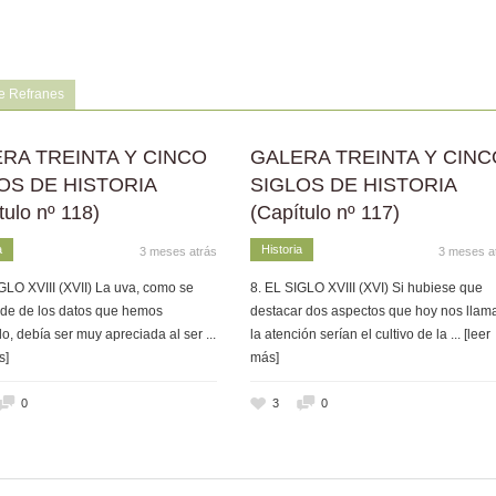
e Refranes
RA TREINTA Y CINCO
GALERA TREINTA Y CINC
OS DE HISTORIA
SIGLOS DE HISTORIA
tulo nº 118)
(Capítulo nº 117)
a
Historia
3 meses atrás
3 meses a
GLO XVIII (XVII) La uva, como se
8. EL SIGLO XVIII (XVI) Si hubiese que
de de los datos que hemos
destacar dos aspectos que hoy nos llam
o, debía ser muy apreciada al ser
...
la atención serían el cultivo de la
... [leer
s]
más]
0
3
0