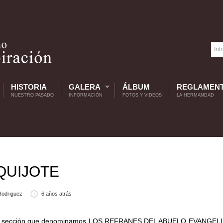
HISTORIA
GALERA
ÁLBUM
REGLAMEN
NUESTRO PASADO
INFORMACIÓN
FOTOS Y VIDEOS
LA HERMANDAD
QUIJOTE
Rodriguez
6 años atrás
xtinta sección que denominamos LOS REFRANES DEL ABUELO EVANGELI