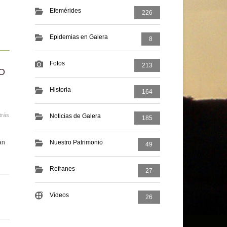
Efemérides
226
Epidemias en Galera
8
Fotos
213
O
Historia
164
trás
Noticias de Galera
185
an
Nuestro Patrimonio
49
Refranes
27
Videos
26