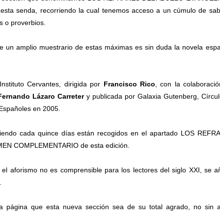
r esta senda, recorriendo la cual tenemos acceso a un cúmulo de sa
 o proverbios.
rece un amplio muestrario de estas máximas es sin duda la novela esp
nstituto Cervantes, dirigida por
Francisco Rico
, con la colaboraci
Fernando Lázaro Carreter
y publicada por Galaxia Gutenberg, Círcu
s Españoles en 2005.
eciendo cada quince días están recogidos en el apartado LOS REF
MEN COMPLEMENTARIO de esta edición.
l aforismo no es comprensible para los lectores del siglo XXI, se 
.
a página que esta nueva sección sea de su total agrado, no sin 