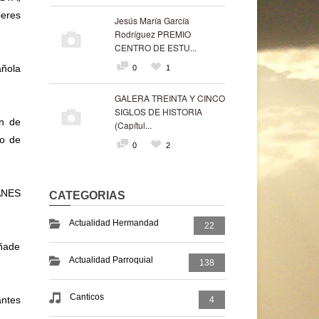
beres
Jesús María García
Rodríguez PREMIO
CENTRO DE ESTU...
añola
0
1
GALERA TREINTA Y CINCO
SIGLOS DE HISTORIA
ón de
(Capítul...
lo de
0
2
RANES
CATEGORIAS
Actualidad Hermandad
22
añade
Actualidad Parroquial
138
Canticos
antes
4