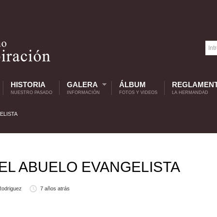
HISTORIA
GALERA
ÁLBUM
REGLAMEN
NUESTRO PASADO
INFORMACIÓN
FOTOS Y VIDEOS
LA HERMANDAD
ELISTA
DEL ABUELO EVANGELISTA
Rodriguez
7 años atrás