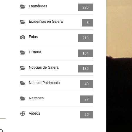
Efemérides
226
Epidemias en Galera
8
Fotos
213
Historia
164
Noticias de Galera
185
Nuestro Patrimonio
49
Refranes
27
Videos
26
O