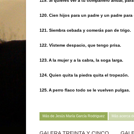
119. Si quieres ver a tu compañero andar, pára
120. Cien hijos para un padre y un padre para 
121. Siembra cebada y comerás pan de trigo.
122. Vísteme despacio, que tengo prisa.
123. A la mujer y a la cabra, la soga larga.
124. Quien quita la piedra quita el tropezón.
125. A perro flaco todo se le vuelven pulgas.
Más de Jesús María García Rodriguez
Más acerca d
GALERA TREINTA Y CINCO
GALE