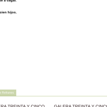
te a cagar.
cien hijos.
e Refranes
RA TREINTA Y CINCO
GALERA TREINTA Y CINC