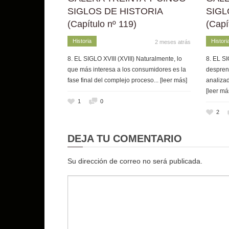
SIGLOS DE HISTORIA
SIGL
(Capítulo nº 119)
(Capí
Historia
Histori
2 meses atrás
8. EL SIGLO XVIII (XVIII) Naturalmente, lo
8. EL SI
que más interesa a los consumidores es la
despren
fase final del complejo proceso
... [leer más]
analizad
[leer má
1
0
2
DEJA TU COMENTARIO
Su dirección de correo no será publicada.