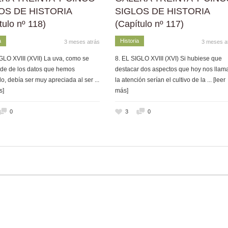
OS DE HISTORIA
SIGLOS DE HISTORIA
tulo nº 118)
(Capítulo nº 117)
a
Historia
3 meses atrás
3 meses a
GLO XVIII (XVII) La uva, como se
8. EL SIGLO XVIII (XVI) Si hubiese que
de de los datos que hemos
destacar dos aspectos que hoy nos llam
o, debía ser muy apreciada al ser
...
la atención serían el cultivo de la
... [leer
s]
más]
0
3
0