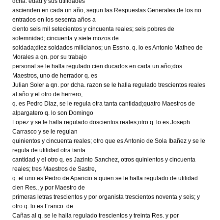
dcha. edad y sus utilidades
ascienden en cada un año, segun las Respuestas Generales de los no
entrados en los sesenta años a
ciento seis mil setecientos y cincuenta reales; seis pobres de
solemnidad; cincuenta y siete mozos de
soldada;diez soldados milicianos; un Essno. q. lo es Antonio Matheo de
Morales a qn. por su trabajo
personal se le halla regulado cien ducados en cada un año;dos
Maestros, uno de herrador q. es
Julian Soler a qn. por dcha. razon se le halla regulado trescientos reales
al año y el otro de herrero,
q. es Pedro Diaz, se le regula otra tanta cantidad;quatro Maestros de
alpargatero q. lo son Domingo
Lopez y se le halla regulado doscientos reales;otro q. lo es Joseph
Carrasco y se le regulan
quinientos y cincuenta reales; otro que es Antonio de Sola Ibañez y se le
regula de utilidad otra tanta
cantidad y el otro q. es Jazinto Sanchez, otros quinientos y cincuenta
reales; tres Maestros de Sastre,
q. el uno es Pedro de Aparicio a quien se le halla regulado de utilidad
cien Res., y por Maestro de
primeras letras trescientos y por organista trescientos noventa y seis; y
otro q. lo es Franco. de
Cañas al q. se le halla regulado trescientos y treinta Res. y por