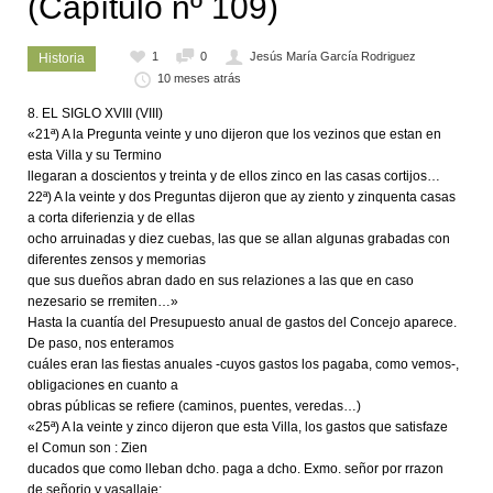
(Capítulo nº 109)
1
0
Jesús María García Rodriguez
Historia
10 meses atrás
EL SIGLO XVIII (VIII)
«21ª) A la Pregunta veinte y uno dijeron que los vezinos que estan en
esta Villa y su Termino
llegaran a doscientos y treinta y de ellos zinco en las casas cortijos…
22ª) A la veinte y dos Preguntas dijeron que ay ziento y zinquenta casas
a corta diferienzia y de ellas
ocho arruinadas y diez cuebas, las que se allan algunas grabadas con
diferentes zensos y memorias
que sus dueños abran dado en sus relaziones a las que en caso
nezesario se rremiten…»
Hasta la cuantía del Presupuesto anual de gastos del Concejo aparece.
De paso, nos enteramos
cuáles eran las fiestas anuales -cuyos gastos los pagaba, como vemos-,
obligaciones en cuanto a
obras públicas se refiere (caminos, puentes, veredas…)
«25ª) A la veinte y zinco dijeron que esta Villa, los gastos que satisfaze
el Comun son : Zien
ducados que como lleban dcho. paga a dcho. Exmo. señor por rrazon
de señorio y vasallaje;