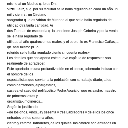
mismo ai un Medico q. lo es Dn.
Vizte. Feliz, al q. por su facultad se le halla regulado en cada un año un
mil y cien rs., un Cirujano
sangrador q. lo es Adrian de Miranda al que se le halla regulado de
utilidad otra tanta cantidad. Ai
dos Tiendas de especeria q. la una tiene Joseph Cebeira y por la venta
se le halla regulado de
utilidad al año quatrocientos reales, y el otro q. lo es Franscico Cañas, a
qn. assi mismo pr. lo
referido se le halla regulado ciento cincuenta reales»
Los detalles que nos aporta este nuevo capítulo de respuestas son
realmente de agradecer.
Este apartado es una profundización en el censo, adornado incluso con
el nombre de los
especialistas que servían a la población con su trabajo diario, tales
como herradores, alpargateros,
sastres,-el caso del polifacético Pedro Aparicio, que es sastre, maestro
de primeras letras y
organista-, molineros…
Según lo justificado
«de los dhos. Vnos., ay sesenta y tres Labradores y de ellos los once
entrados en los sesenta años;
ciento y catorce Jornaleros, de los quales, los catorce son entrados en