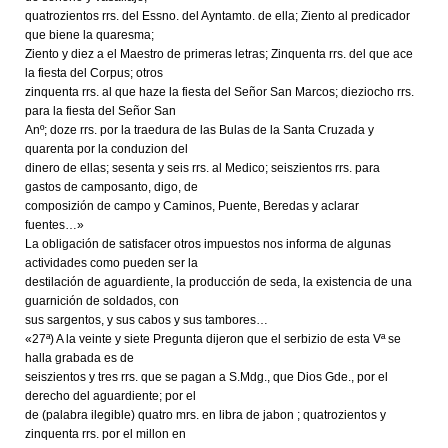
quatrozientos rrs. del Essno. del Ayntamto. de ella; Ziento al predicador
que biene la quaresma;
Ziento y diez a el Maestro de primeras letras; Zinquenta rrs. del que ace
la fiesta del Corpus; otros
zinquenta rrs. al que haze la fiesta del Señor San Marcos; dieziocho rrs.
para la fiesta del Señor San
Anº; doze rrs. por la traedura de las Bulas de la Santa Cruzada y
quarenta por la conduzion del
dinero de ellas; sesenta y seis rrs. al Medico; seiszientos rrs. para
gastos de camposanto, digo, de
composizión de campo y Caminos, Puente, Beredas y aclarar
fuentes…»
La obligación de satisfacer otros impuestos nos informa de algunas
actividades como pueden ser la
destilación de aguardiente, la producción de seda, la existencia de una
guarnición de soldados, con
sus sargentos, y sus cabos y sus tambores…
«27ª) A la veinte y siete Pregunta dijeron que el serbizio de esta Vª se
halla grabada es de
seiszientos y tres rrs. que se pagan a S.Mdg., que Dios Gde., por el
derecho del aguardiente; por el
de (palabra ilegible) quatro mrs. en libra de jabon ; quatrozientos y
zinquenta rrs. por el millon en