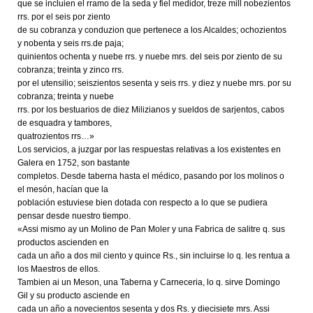
que se incluien el rramo de la seda y fiel medidor, treze mill nobezientos
rrs. por el seis por ziento
de su cobranza y conduzion que pertenece a los Alcaldes; ochozientos
y nobenta y seis rrs.de paja;
quinientos ochenta y nuebe rrs. y nuebe mrs. del seis por ziento de su
cobranza; treinta y zinco rrs.
por el utensilio; seiszientos sesenta y seis rrs. y diez y nuebe mrs. por su
cobranza; treinta y nuebe
rrs. por los bestuarios de diez Milizianos y sueldos de sarjentos, cabos
de esquadra y tambores,
quatrozientos rrs…»
Los servicios, a juzgar por las respuestas relativas a los existentes en
Galera en 1752, son bastante
completos. Desde taberna hasta el médico, pasando por los molinos o
el mesón, hacían que la
población estuviese bien dotada con respecto a lo que se pudiera
pensar desde nuestro tiempo.
«Assi mismo ay un Molino de Pan Moler y una Fabrica de salitre q. sus
productos ascienden en
cada un año a dos mil ciento y quince Rs., sin incluirse lo q. les rentua a
los Maestros de ellos.
Tambien ai un Meson, una Taberna y Carneceria, lo q. sirve Domingo
Gil y su producto asciende en
cada un año a novecientos sesenta y dos Rs. y diecisiete mrs. Assi