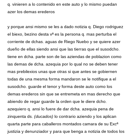
q. vinieren a lo contenido en este auto y lo mismo puedan
azer los demas erederos
y porque ansi mismo se les a dado notizia q. Diego rodriguez
el biexo, bezino desta vª es la persona q. mas perturba el
corriente de dchas. aguas de Riego Nuebo y se quiere azer
dueño de ellas siendo ansi que las tierras que el susodcho.
tiene en dcha. parte son de las aziendas de poblazion como
las demas de dcha. azequia por lo qual no se deben tener
mas prebilexios unas que otras si que antes se gobiernen
todas de una mesma forma mandaron se le notifique a el
susodcho. guarde el tenor y forma deste auto como los
demas erederos sin que se entremeta en mas derecho que
abiendo de regar guarde la orden que le diere dcho.
azequiero q. ansi lo fuere de dar dcha. azequia pena de
zinquenta ds.
(ducados)
lo contrario aziendo y los aplican
quarta parte para caballeros montados camara de su Excª
justizia y denunziador y para que benga a notizia de todos los