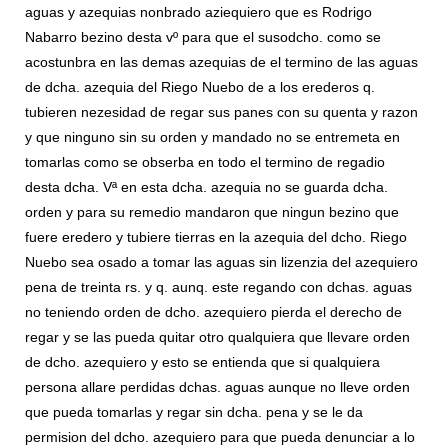
aguas y azequias nonbrado aziequiero que es Rodrigo
Nabarro bezino desta vº para que el susodcho. como se
acostunbra en las demas azequias de el termino de las aguas
de dcha. azequia del Riego Nuebo de a los erederos q.
tubieren nezesidad de regar sus panes con su quenta y razon
y que ninguno sin su orden y mandado no se entremeta en
tomarlas como se obserba en todo el termino de regadio
desta dcha. Vª en esta dcha. azequia no se guarda dcha.
orden y para su remedio mandaron que ningun bezino que
fuere eredero y tubiere tierras en la azequia del dcho. Riego
Nuebo sea osado a tomar las aguas sin lizenzia del azequiero
pena de treinta rs. y q. aunq. este regando con dchas. aguas
no teniendo orden de dcho. azequiero pierda el derecho de
regar y se las pueda quitar otro qualquiera que llevare orden
de dcho. azequiero y esto se entienda que si qualquiera
persona allare perdidas dchas. aguas aunque no lleve orden
que pueda tomarlas y regar sin dcha. pena y se le da
permision del dcho. azequiero para que pueda denunciar a lo