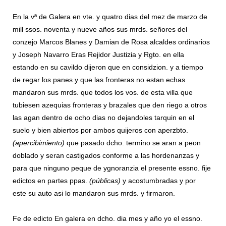
En la vª de Galera en vte. y quatro dias del mez de marzo de
mill ssos. noventa y nueve años sus mrds. señores del
conzejo Marcos Blanes y Damian de Rosa alcaldes ordinarios
y Joseph Navarro Eras Rejidor Justizia y Rgto. en ella
estando en su cavildo dijeron que en considzion. y a tiempo
de regar los panes y que las fronteras no estan echas
mandaron sus mrds. que todos los vos. de esta villa que
tubiesen azequias fronteras y brazales que den riego a otros
las agan dentro de ocho dias no dejandoles tarquin en el
suelo y bien abiertos por ambos quijeros con aperzbto.
(apercibimiento)
que pasado dcho. termino se aran a peon
doblado y seran castigados conforme a las hordenanzas y
para que ninguno peque de ygnoranzia el presente essno. fije
edictos en partes ppas.
(públicas)
y acostumbradas y por
este su auto asi lo mandaron sus mrds. y firmaron.
Fe de edicto En galera en dcho. dia mes y año yo el essno.