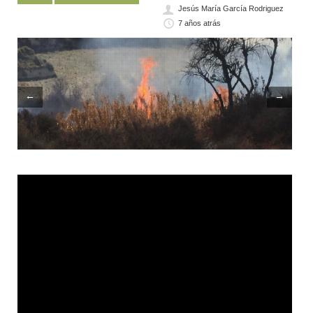
Jesús María García Rodriguez
7 años atrás
←
→