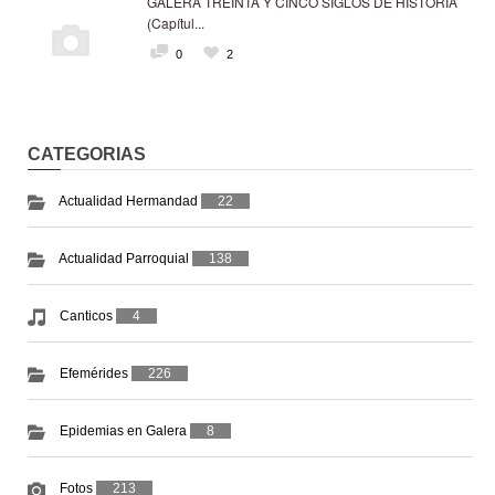
GALERA TREINTA Y CINCO SIGLOS DE HISTORIA
(Capítul...
0
2
CATEGORIAS
Actualidad Hermandad
22
Actualidad Parroquial
138
Canticos
4
Efemérides
226
Epidemias en Galera
8
Fotos
213