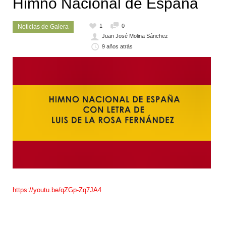
Himno Nacional de España
1
0
Noticias de Galera
Juan José Molina Sánchez
9 años atrás
https://youtu.be/qZGp-Zq7JA4