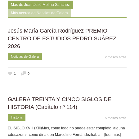
Más de Juan José Molina Sánchez
Más acerca de Noticias de Galera
Jesús María García Rodríguez PREMIO
CENTRO DE ESTUDIOS PEDRO SUÁREZ
2026
Noticias de Galera
2 meses atrás
1
0
GALERA TREINTA Y CINCO SIGLOS DE
HISTORIA (Capítulo nº 114)
Historia
5 meses atrás
EL SIGLO XVIII (XIII)Mas, como todo no puede estar completo, alguna
«desazón» -como diría don Marcelino Fernándezhabía
... [leer más]