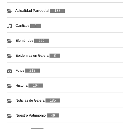
Actualidad Parroquial
138
Canticos
4
Efemérides
226
Epidemias en Galera
8
Fotos
213
Historia
164
Noticias de Galera
185
Nuestro Patrimonio
49