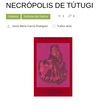
NECRÓPOLIS DE TÚTUGI
1
0
Historia
Noticias de Galera
Jesús María García Rodriguez
9 años atrás