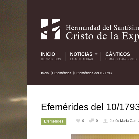
INICIO
NOTICIAS
CÁNTICOS
BIENVENIDOS
LA ACTUALIDAD
HIMNO Y CANCIONES
Inicio
Efemérides
Efemérides del 10/1793
Efemérides del 10/179
0
0
Jesús María Garcí
Efemérides