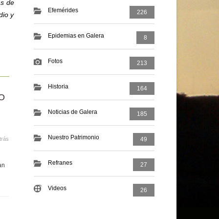
as de
Efemérides
226
dio y
Epidemias en Galera
8
Fotos
213
Historia
164
O
Noticias de Galera
185
Nuestro Patrimonio
trás
49
Refranes
27
an
Videos
26