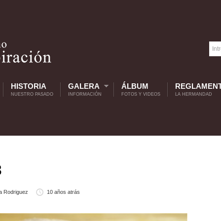
HISTORIA
GALERA
ÁLBUM
REGLAMEN
NUESTRO PASADO
INFORMACIÓN
FOTOS Y VIDEOS
LA HERMANDAD
3
a Rodriguez
10 años atrás