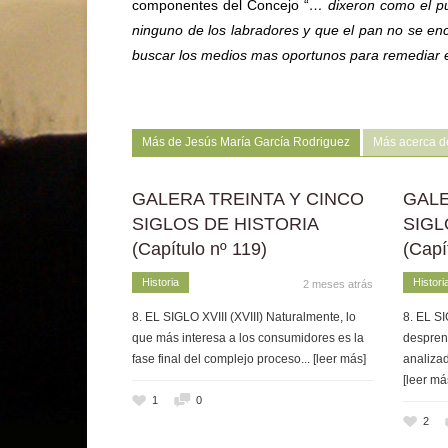
componentes del Concejo “
… dixeron como el pue
ninguno de los labradores y que el pan no se en
buscar los medios mas oportunos para remediar e
Más de Jesús María García Rodriguez
Más acerca d
GALERA TREINTA Y CINCO
GALE
SIGLOS DE HISTORIA
SIGL
(Capítulo nº 119)
(Capí
Historia
Histori
2 meses atrás
8. EL SIGLO XVIII (XVIII) Naturalmente, lo
8. EL SI
que más interesa a los consumidores es la
despren
fase final del complejo proceso
... [leer más]
analizad
[leer má
1
0
2