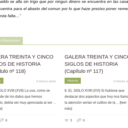
blo se alla sin trigo que por ningun dinero se encuentra en las cas
cuentra para el abasto del comun por lo que haze preziso poner reme
sta falta…”
e Efemérides
RA TREINTA Y CINCO
GALERA TREINTA Y CINC
OS DE HISTORIA
SIGLOS DE HISTORIA
tulo nº 118)
(Capítulo nº 117)
a
Historia
3 meses atrás
3 meses a
GLO XVIII (XVII) La uva, como se
8. EL SIGLO XVIII (XVI) Si hubiese que
de de los datos que hemos
destacar dos aspectos que hoy nos llam
o, debía ser muy apreciada al ser
...
la atención serían el cultivo de la
... [leer
s]
más]
0
3
0