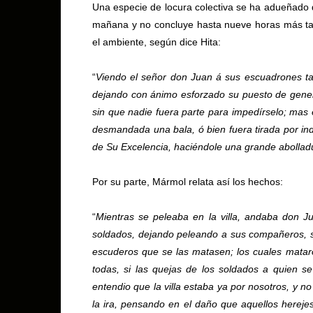
Una especie de locura colectiva se ha adueñado de
mañana y no concluye hasta nueve horas más tard
el ambiente, según dice Hita:
“
Viendo el señor don Juan á sus escuadrones ta
dejando con ánimo esforzado su puesto de genera
sin que nadie fuera parte para impedírselo; mas e
desmandada una bala, ó bien fuera tirada por indu
de Su Excelencia, haciéndole una grande abollad
Por su parte, Mármol relata así los hechos:
“
Mientras se peleaba en la villa, andaba don J
soldados, dejando peleando a sus compañeros, s
escuderos que se las matasen; los cuales matar
todas, si las quejas de los soldados a quien se
entendio que la villa estaba ya por nosotros, y 
la ira, pensando en el daño que aquellos herejes