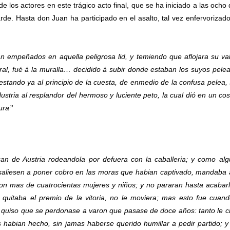
 los actores en este trágico acto final, que se ha iniciado a las ocho 
e. Hasta don Juan ha participado en el asalto, tal vez enfervorizad
n empeñados en aquella peligrosa lid, y temiendo que aflojara su v
l, fué á la muralla… decidido á subir donde estaban los suyos pele
stando ya al principio de la cuesta, de enmedio de la confusa pelea, 
stria al resplandor del hermoso y luciente peto, la cual dió en un co
ura
”
uan de Austria rodeandola por defuera con la caballeria; y como al
aliesen a poner cobro en las moras que habian captivado, mandaba 
on mas de cuatrocientas mujeres y niños; y no pararan hasta acabar
 quitaba el premio de la vitoria, no le moviera; mas esto fue cuan
no quiso que se perdonase a varon que pasase de doce años: tanto le c
 habian hecho, sin jamas haberse querido humillar a pedir partido; y