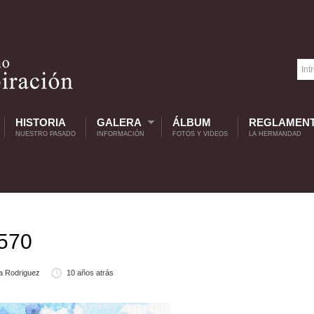
HISTORIA
GALERA
ÁLBUM
REGLAMEN
NUESTRO PASADO
INFORMACIÓN
FOTOS Y VIDEOS
LA HERMANDAD
1570
a Rodriguez
10 años atrás