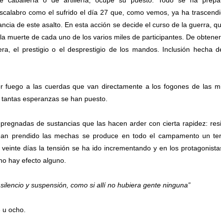
e caballería o de artillería, ocupe su puesto. Todo se ha prepa
scalabro como el sufrido el día 27 que, como vemos, ya ha trascend
cia de este asalto. En esta acción se decide el curso de la guerra, q
la muerte de cada uno de los varios miles de participantes. De obtene
a, el prestigio o el desprestigio de los mandos. Inclusión hecha 
er fuego a las cuerdas que van directamente a los fogones de las m
e tantas esperanzas se han puesto.
impregnadas de sustancias que las hacen arder con cierta rapidez: res
an prendido las mechas se produce en todo el campamento un terr
e veinte días la tensión se ha ido incrementando y en los protagonista
no hay efecto alguno.
silencio y suspensión, como si allí no hubiera gente ninguna”
 u ocho.