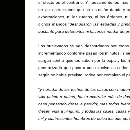
el efecto es el contrario. Y nuevamente los más
de las instrucciones que se les están dando y s
exhortaciones, ni los ruegos, ni las órdenes, n
dichos mandos “
desnudaron las espadas y princip
bastante para detenerlos ni hacerles mudar de pr
Los sublevados se ven desbordados por todos 
incrementando conforme pasan los minutos. Y se 
cargan contra quienes suben por la popa y les ha
generalizada que poco a poco vuelven a ceder te
según se había previsto, rodea por completo el per
“
y horadando los techos de las casas con madero
villa palmo a palmo, hasta acorralar más de do
casa pensando darse á partido; mas todos fuer
diesen vida á ninguno; y todas las calles, casa
mil y cuatrocientos hombres de pelea los que pere