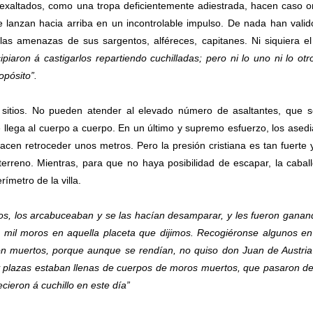
 exaltados, como una tropa deficientemente adiestrada, hacen caso 
e lanzan hacia arriba en un incontrolable impulso. De nada han valid
i las amenazas de sus sargentos, alféreces, capitanes. Ni siquiera e
iaron á castigarlos repartiendo cuchilladas; pero ni lo uno ni lo otr
opósito”.
sitios. No pueden atender al elevado número de asaltantes, que 
llega al cuerpo a cuerpo. En un último y supremo esfuerzo, los ased
cen retroceder unos metros. Pero la presión cristiana es tan fuerte 
rreno. Mientras, para que no haya posibilidad de escapar, la caball
ímetro de la villa.
s, los arcabuceaban y se las hacían desamparar, y les fueron ganan
s mil moros en aquella placeta que dijimos. Recogiéronse algunos e
on muertos, porque aunque se rendían, no quiso don Juan de Austri
s y plazas estaban llenas de cuerpos de moros muertos, que pasaron d
cieron á cuchillo en este día”