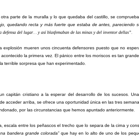
 otra parte de la muralla y lo que quedaba del castillo, se comprueb
ajo, quedando recta y más fuerte que estaba de antes, pareciendo s
a defensa del lugar… y así blasfemaban de las minas y del inventor dellas”
.
eva explosión mueren unos cincuenta defensores puesto que no espe
acontecido la primera vez. El pánico entre los moriscos es tan grand
la terrible sorpresa que han experimentado.
n capitán cristiano a la esperar del desarrollo de los sucesos. Un
 de acceder arriba, se ofrece una oportunidad única en las tres seman
bandonado, por las circunstancias que hemos apuntado anteriormente.
a, escala entre los peñascos el trecho que lo separa de la cima y con
una bandera grande colorada”
que hay en lo alto de uno de los peq