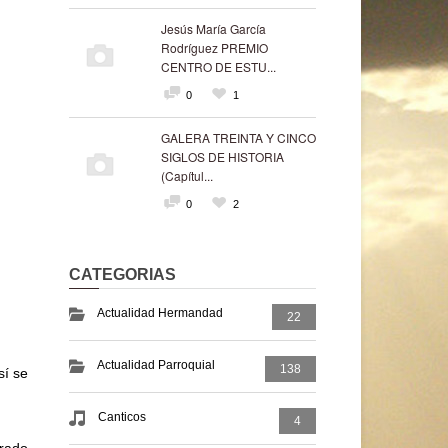
Jesús María García
Rodríguez PREMIO
CENTRO DE ESTU...
0
1
GALERA TREINTA Y CINCO
SIGLOS DE HISTORIA
(Capítul...
0
2
CATEGORIAS
Actualidad Hermandad
22
Actualidad Parroquial
138
sí se
Canticos
4