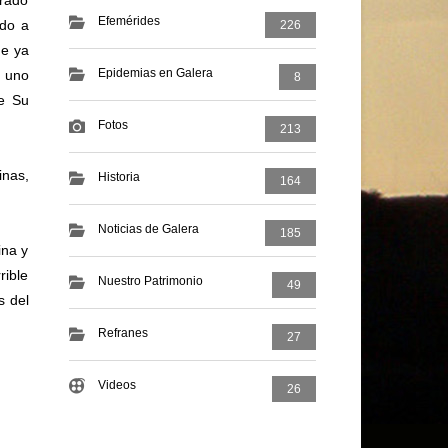
rado
Efemérides
ido a
226
ue ya
Epidemias en Galera
r uno
8
de Su
Fotos
213
inas,
Historia
164
Noticias de Galera
185
ina y
ible
Nuestro Patrimonio
49
s del
Refranes
27
Videos
26