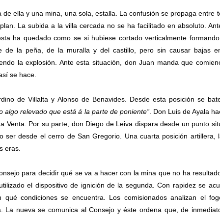
 de ella y una mina, una sola, estalla. La confusión se propaga entre 
 plan. La subida a la villa cercada no se ha facilitado en absoluto. Ant
, ésta ha quedado como se si hubiese cortado verticalmente formand
 de la peña, de la muralla y del castillo, pero sin causar bajas e
iendo la explosión. Ante esta situación, don Juan manda que comien
 así se hace.
dino de Villalta y Alonso de Benavides. Desde esta posición se bat
 algo relevado que está á la parte de poniente”
. Don Luis de Ayala ha
La Venta. Por su parte, don Diego de Leiva dispara desde un punto si
 ser desde el cerro de San Gregorio. Una cuarta posición artillera, 
s eras.
Consejo para decidir qué se va a hacer con la mina que no ha resultad
utilizado el dispositivo de ignición de la segunda. Con rapidez se ac
 qué condiciones se encuentra. Los comisionados analizan el fog
a. La nueva se comunica al Consejo y éste ordena que, de inmediat