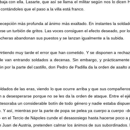
aja con ella. Lasarte, que así se llama el militar según nos lo dicen H
ontándoles que el paso a la villa está franco.
cepción más profunda al ánimo más exaltado. En instantes la solda
uese un turbión de gritos. Las voces consiguen el efecto deseado, por l
incheras abandonan sus puestos y se lanzan igualmente a la subida.
irtiendo muy tarde el error que han cometido. Y se disponen a rechaz
e van entrando soldados a decenas. Sin embargo, y prácticamente
 por la parte del castillo, don Pedro de Padilla da la orden de asalto 
oldados de las eras, viendo lo que ocurre arriba y que sus compañero
an a desesperarse porque no se les da la orden de ataque. Entre el ejé
tesoraba un considerable botín de todo género y nadie estaba dispue
llo. Y así, mientras por la parte de popa se pelea ya cuerpo a cuerpo -
e- en el Tercio de Nápoles cunde el desasosiego hasta hacerse poco a
don Juan de Austria, pretenden calmar los ánimos de sus subordinados.