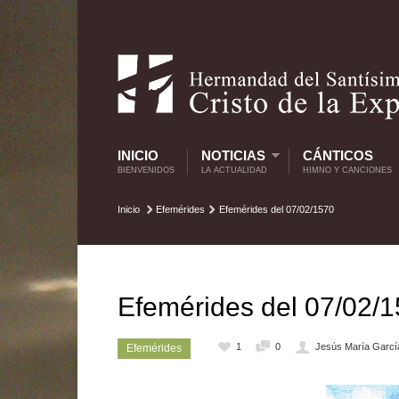
INICIO
NOTICIAS
CÁNTICOS
BIENVENIDOS
LA ACTUALIDAD
HIMNO Y CANCIONES
Inicio
Efemérides
Efemérides del 07/02/1570
Efemérides del 07/02/
1
0
Jesús María Garcí
Efemérides