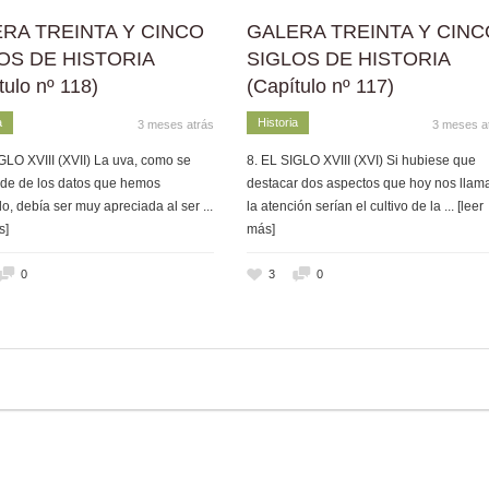
RA TREINTA Y CINCO
GALERA TREINTA Y CINC
OS DE HISTORIA
SIGLOS DE HISTORIA
tulo nº 118)
(Capítulo nº 117)
a
Historia
3 meses atrás
3 meses a
GLO XVIII (XVII) La uva, como se
8. EL SIGLO XVIII (XVI) Si hubiese que
de de los datos que hemos
destacar dos aspectos que hoy nos llam
o, debía ser muy apreciada al ser
...
la atención serían el cultivo de la
... [leer
s]
más]
0
3
0