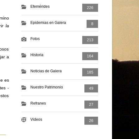
Efemérides
226
rmino
Epidemias en Galera
8
ir la
Fotos
213
rosos
Historia
164
jar a
Noticias de Galera
185
e es
Nuestro Patrimonio
tes -
49
estos
Refranes
27
Videos
26