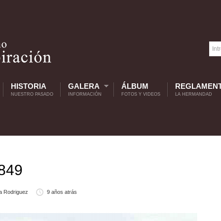
HISTORIA
GALERA
ÁLBUM
REGLAMEN
NUESTRO PASADO
INFORMACIÓN
FOTOS Y VIDEOS
LA HERMANDAD
1849
a Rodriguez
9 años atrás