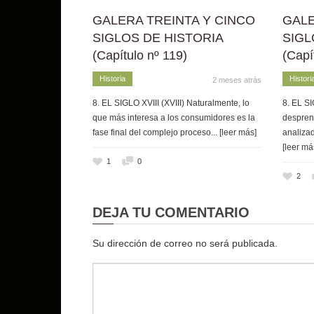
GALERA TREINTA Y CINCO
GALE
SIGLOS DE HISTORIA
SIGL
(Capítulo nº 119)
(Capí
Historia
Histori
2 meses atrás
8. EL SIGLO XVIII (XVIII) Naturalmente, lo
8. EL SI
que más interesa a los consumidores es la
despren
fase final del complejo proceso
... [leer más]
analizad
[leer má
1
0
2
DEJA TU COMENTARIO
Su dirección de correo no será publicada.