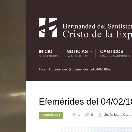
INICIO
NOTICIAS
CÁNTICOS
BIENVENIDOS
LA ACTUALIDAD
HIMNO Y CANCIONES
Inicio
Efemérides
Efemérides del 04/02/1849
Efemérides del 04/02/
1
0
Jesús María Garcí
Efemérides