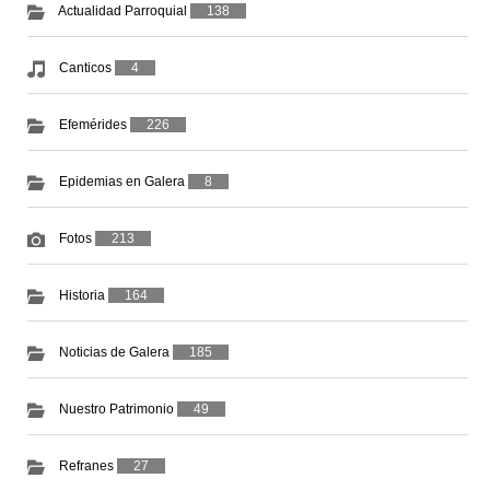
Actualidad Parroquial
138
Canticos
4
Efemérides
226
Epidemias en Galera
8
Fotos
213
Historia
164
Noticias de Galera
185
Nuestro Patrimonio
49
Refranes
27