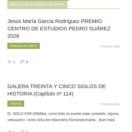
Más acerca de Noticias de Galera
Jesús María García Rodríguez PREMIO
CENTRO DE ESTUDIOS PEDRO SUÁREZ
2026
Noticias de Galera
2 meses atrás
1
0
GALERA TREINTA Y CINCO SIGLOS DE
HISTORIA (Capítulo nº 114)
Historia
5 meses atrás
EL SIGLO XVIII (XIII)Mas, como todo no puede estar completo, alguna
«desazón» -como diría don Marcelino Fernándezhabía
... [leer más]
1
0