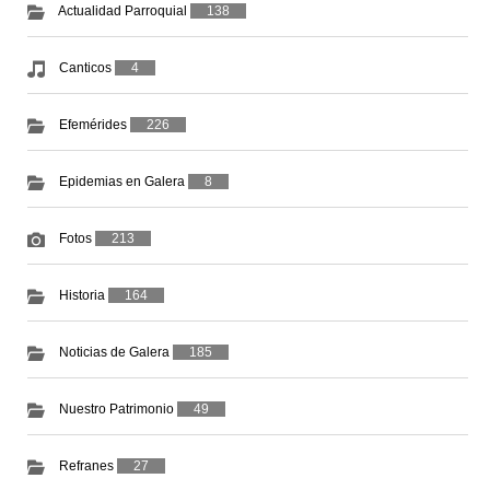
Actualidad Parroquial
138
Canticos
4
Efemérides
226
Epidemias en Galera
8
Fotos
213
Historia
164
Noticias de Galera
185
Nuestro Patrimonio
49
Refranes
27