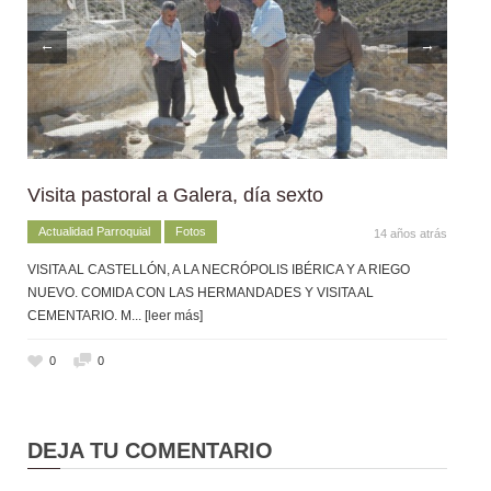
←
→
Visita pastoral a Galera, día sexto
Actualidad Parroquial
Fotos
14 años atrás
VISITA AL CASTELLÓN, A LA NECRÓPOLIS IBÉRICA Y A RIEGO
NUEVO. COMIDA CON LAS HERMANDADES Y VISITA AL
CEMENTARIO. M
... [leer más]
0
0
DEJA TU COMENTARIO