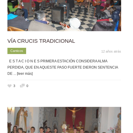
←
→
VÍA CRUCIS TRADICIONAL
Canticos
12 años atrás
E S T A C I O N E S PRIMERA ESTACIÓN CONSIDERA ALMA
PERDIDA, QUE EN AQUESTE PASO FUERTE DIERON SENTENCIA
DE
... [leer más]
3
0