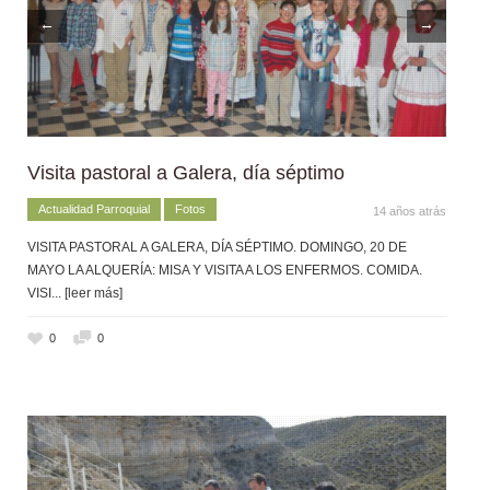
←
→
Visita pastoral a Galera, día séptimo
Actualidad Parroquial
Fotos
14 años atrás
VISITA PASTORAL A GALERA, DÍA SÉPTIMO. DOMINGO, 20 DE
MAYO LA ALQUERÍA: MISA Y VISITA A LOS ENFERMOS. COMIDA.
VISI
... [leer más]
0
0