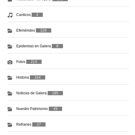
Canticos
4
Efemérides
226
Epidemias en Galera
8
Fotos
213
Historia
164
Noticias de Galera
185
Nuestro Patrimonio
49
Refranes
27