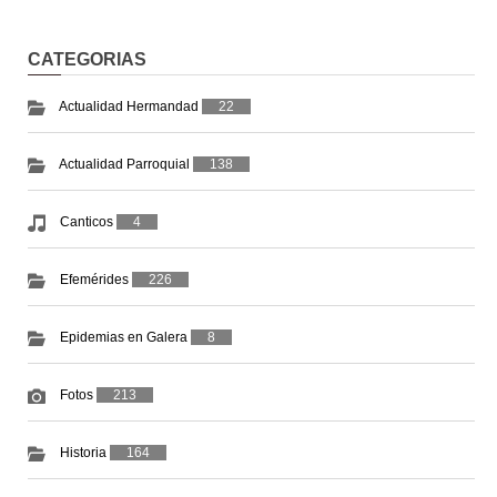
CATEGORIAS
Actualidad Hermandad
22
Actualidad Parroquial
138
Canticos
4
Efemérides
226
Epidemias en Galera
8
Fotos
213
Historia
164