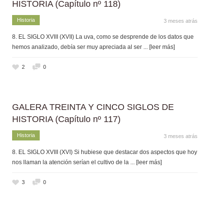
HISTORIA (Capítulo nº 118)
Historia
3 meses atrás
8. EL SIGLO XVIII (XVII) La uva, como se desprende de los datos que
hemos analizado, debía ser muy apreciada al ser
... [leer más]
2
0
GALERA TREINTA Y CINCO SIGLOS DE
HISTORIA (Capítulo nº 117)
Historia
3 meses atrás
8. EL SIGLO XVIII (XVI) Si hubiese que destacar dos aspectos que hoy
nos llaman la atención serían el cultivo de la
... [leer más]
3
0