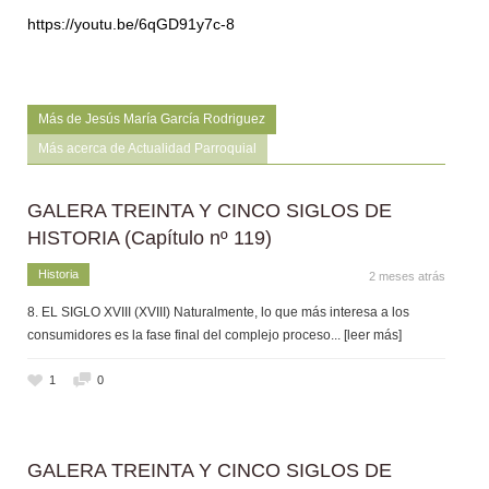
https://youtu.be/6qGD91y7c-8
Más de Jesús María García Rodriguez
Más acerca de Actualidad Parroquial
GALERA TREINTA Y CINCO SIGLOS DE
HISTORIA (Capítulo nº 119)
Historia
2 meses atrás
8. EL SIGLO XVIII (XVIII) Naturalmente, lo que más interesa a los
consumidores es la fase final del complejo proceso
... [leer más]
1
0
GALERA TREINTA Y CINCO SIGLOS DE